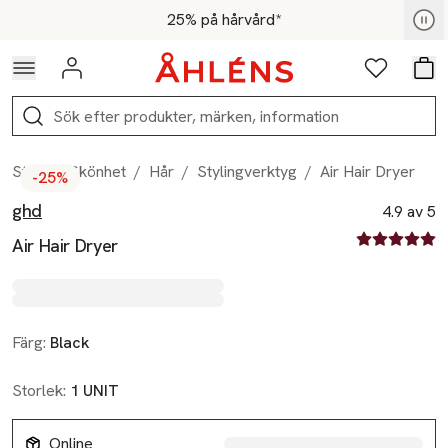
Hoppa till navigationsmenyn
Hoppa till innehåll
Hoppa till sidfot
För medlemmar - Shoppa nu
25% på hårvård*
Logga in
Favoriter
Var
Sök
Start
/
Skönhet
/
Hår
/
Stylingverktyg
/
Air Hair Dryer
-25%
ghd
Produktbilder
Hoppa över bildspelet
Produktinformation
4.9 av 5
4.9 av fem st
Air Hair Dryer
Färg:
Black
Storlek:
1 UNIT
Online