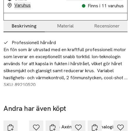
Varuhus
Finns i 11 varuhus
Beskrivning
Material
Recensioner
Beskrivning
Professionell hårvård
En fön som är utrustad med en kraftfull professionell motor 
som leverar en exceptionellt snabb torktid. Ion-teknologin 
används for att kapsla in fukten i hårstrået, vilket gör håret 
silkesmjukt och glansigt samt reducerar krus.  Variabel 
hastighets- och värmekontroll, 2 fönmunstycken, cool-shot 
knapp samt en ergonomisk design för lätt hantering för både 
SKU: 89210520
höger och vänsterhänta användare. En 3 meter lång sladd 
ger stor användningsfrihet under föningen.
Andra har även köpt
-25%
-25%
Hoppa över bildspelet
ghd
Björn Axén
Dermalogica