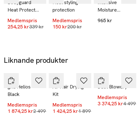
Bodyguard
Heat styling
Intensive
Heat Protect
protection
Moisture
Spray
Balance
Medlemspris
Medlemspris
965 kr
Lägsta pris 30 dagar
Lägsta pris 30 dagar
254,25 kr
339 kr
150 kr
200 kr
Liknande produkter
-25%
-25%
-25%
Hoppa över bildspelet
ghd
ghd
ghd
ghd Helios
Air Hair Drying
Duet Blowdry
Black
Kit
Medlemspris
Lägsta 
3 374,25 kr
4 499 k
Medlemspris
Medlemspris
Lägsta pris 30 dagar
Lägsta pris 30 dagar
1 874,25 kr
2 499 kr
1 424,25 kr
1 899 kr