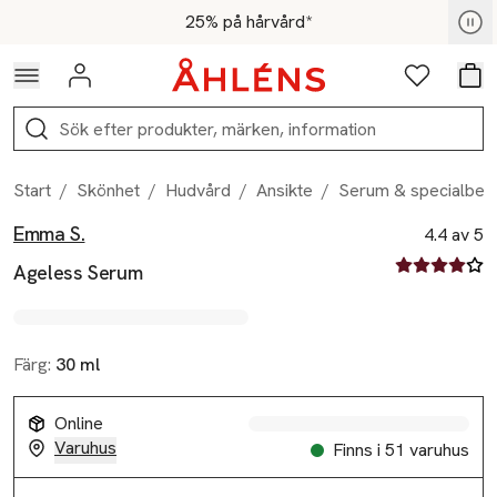
Hoppa till navigationsmenyn
Hoppa till innehåll
Hoppa till sidfot
För medlemmar - Shoppa nu
25% på hårvård*
Logga in
Favoriter
Var
Sök
Start
/
Skönhet
/
Hudvård
/
Ansikte
/
Serum & specialbeh
Emma S.
Produktbilder
Hoppa över bildspelet
Produktinformation
4.4 av 5
4.4 av fem st
Ageless Serum
Färg:
30 ml
Online
Varuhus
Finns i 51 varuhus