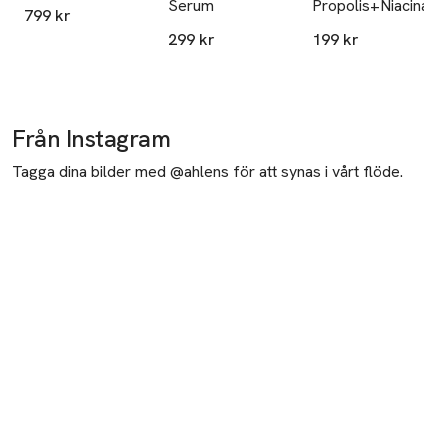
Serum
Propolis+Niacinami
799 kr
299 kr
199 kr
Från Instagram
Tagga dina bilder med @ahlens för att synas i vårt flöde.