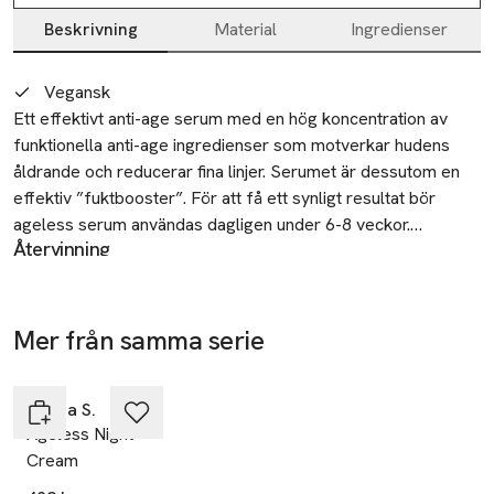
Beskrivning
Material
Ingredienser
Beskrivning
Vegansk
Ett effektivt anti-age serum med en hög koncentration av 
funktionella anti-age ingredienser som motverkar hudens 
åldrande och reducerar fina linjer. Serumet är dessutom en 
effektiv ”fuktbooster”. För att få ett synligt resultat bör 
ageless serum användas dagligen under 6-8 veckor.

Återvinning
Sortera ytterkartongen som kartong. Separera locket från
Lämna din begagnade produkt till återvinning eller 
flaskan. Återvinn båda delarna som plast.
välgörenhet.
Säkerhet
Mer från samma serie
Innehåller Vitamin A. Ta i beaktande ditt dagliga intag före
användningen.
Hoppa över bildspelet
Emma S.
Tillverkare
Ageless Night
EMMA S AB
Cream
Birger Jarlsgatan 58