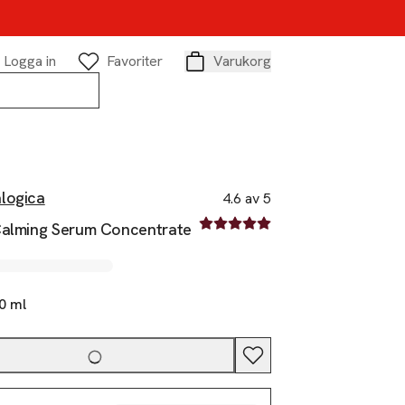
Logga in
Favoriter
Varukorg
Varukorg
logica
4.6 av 5
4.6 av fem stjärnor
Calming Serum Concentrate
0 ml