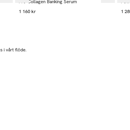
Pro-Collagen Banking Serum
Powe
1 160 kr
1 28
 i vårt flöde.