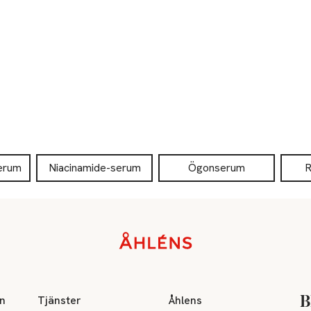
erum
Niacinamide-serum
Ögonserum
R
on
Tjänster
Åhlens
B