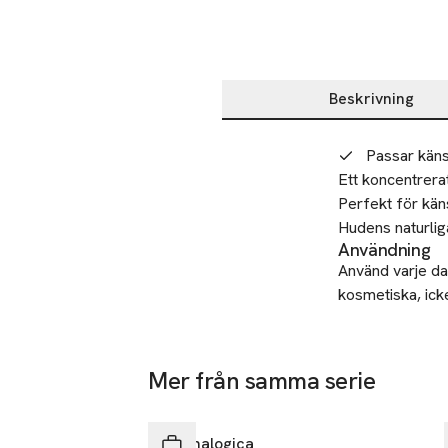
Beskrivning
Beskrivning
Passar käns
Ett koncentrera
Perfekt för käns
Hudens naturlig
Användning
Använd varje dag
kosmetiska, icke
Återvinning
Lämna din begag
Mer från samma serie
Tillverkare
Dermaloigca
Hoppa över bildspelet
1535 Beachy
Dermalogica