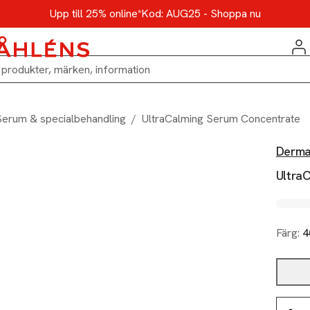
Upp till 25% online*
Kod: AUG25 - Shoppa nu
Serum & specialbehandling
/
UltraCalming Serum Concentrate
Derma
Ultra
Färg:
4