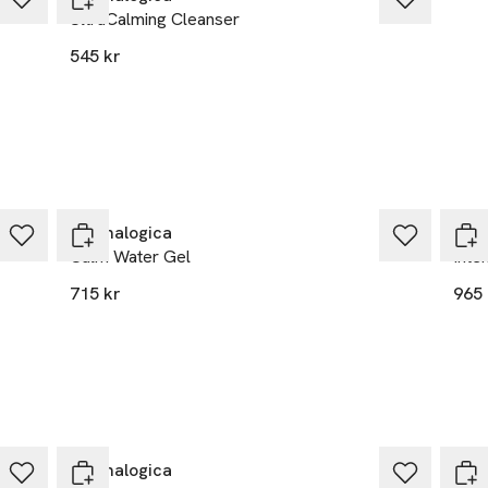
D-40549 Düsseldorf
UltraCalming Cleanser
Germany
545 kr
benjamin.schulze@dermalog
E-post
logica.com
Mobilnummer
r
Dermalogica
Der
Calm Water Gel
Inte
715 kr
965 
Dermalogica
Der