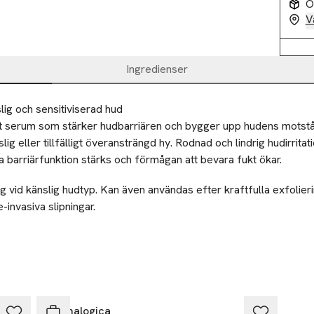
O
V
Ingredienser
lig och sensitiviserad hud
t serum som stärker hudbarriären och bygger upp hudens motstånd
lig eller tillfälligt överansträngd hy. Rodnad och lindrig hudirritat
a barriärfunktion stärks och förmågan att bevara fukt ökar.
 vid känslig hudtyp. Kan även användas efter kraftfulla exfolieri
-invasiva slipningar.
nade produkt till återvinning eller välgörenhet.
Ansvarig person inom EU
 LLC.
Dermalogica GmbH
 Place
Wiesenstr 21
Dermalogica