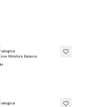
ica.com
malogica
Dermalogica
nsive Moisture Balance
UltraCalming Clea
kr
875 kr
malogica
Dermalogica