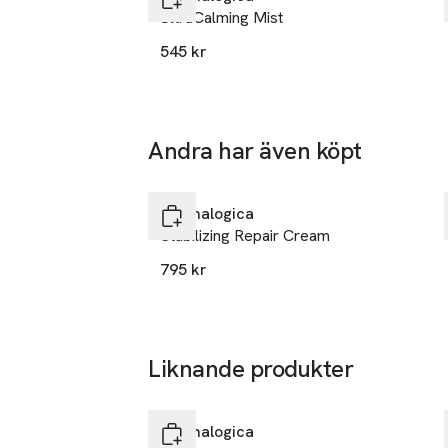
Carson
UltraCalming Mist
90746 CA
545 kr
USA
legal@derma
E-post
Mobilnumme
Andra har även köpt
SKU: 42955203
Hoppa över bildspelet
Dermalogica
Stabilizing Repair Cream
795 kr
Liknande produkter
Hoppa över bildspelet
Dermalogica