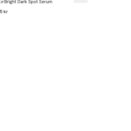
rBright Dark Spot Serum
BioLumin-C Seru
5 kr
1 935 kr