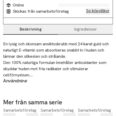
Online
Se köpvillkor
Skickas från samarbetsföretag
Beskrivning
Ingredienser
Beskrivning
En lyxig och skonsam ansiktsskrubb med 24 karat guld och 
naturligt E-vitamin som absorberas snabbt in i huden och 
lämnar den silkeslen och strålande.

Den 100% naturliga formulan innehåller antioxidanter som 
skyddar huden mot fria radikaler och stimulerar 
cellförnyelsen.

Användning
Den avlägsnar effektivt döda hudceller och löser upp talg i 
Rengör huden med âme pure® Cleansing Gel Fyll den
porerna utan att torka ut huden.

gyllene skeden med skrubb och applicera i ansiktet.
Resultatet är reducering av linjer, orenheter, stora porer, 
Skrubben masseras på huden med lätta, uppåtgående
röda akneärr och förbättring av hudens yta.

Mer från samma serie
cirkulerande rörelser. Skölj bort med ljummet vatten.
-25%
-25%
Samarbetsföretag
Samarbetsföretag
Samarbetsföretag
Hoppa över bildspelet
Applicera gärna âme pure® fuktighetskräm. Används 1 - 3
Tips: Använd den gärna som ansiktsmask i 5-10 minuter, 