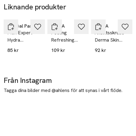
Liknande produkter
Hoppa över bildspelet
L'Oréal Paris
NIVEA
NIVEA
Men Expert
Peeling
Ansiktsskrubb
Hydra
Refreshing
Derma Skin
Energetic Scrub
Exfoliating
Clear Anti-
85 kr
109 kr
92 kr
Scrub
Blemish Scrub
150 ml NIVEA
Från Instagram
Tagga dina bilder med @ahlens för att synas i vårt flöde.