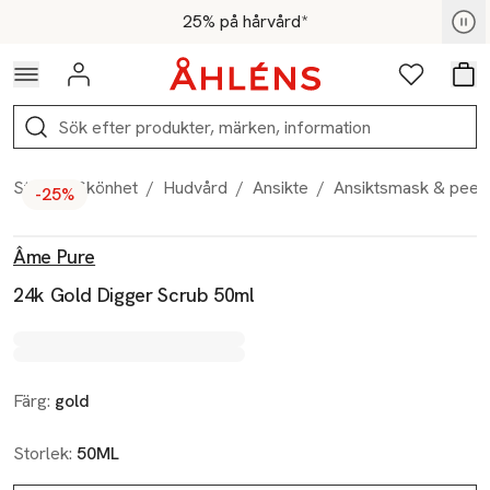
Hoppa till navigationsmenyn
Hoppa till innehåll
Hoppa till sidfot
För medlemmar - Shoppa nu
25% på hårvård*
Logga in
Favoriter
Var
Sök
Start
/
Skönhet
/
Hudvård
/
Ansikte
/
Ansiktsmask & peeli
-25%
Produktbilder
Hoppa över bildspelet
Produktinformation
Âme Pure
24k Gold Digger Scrub 50ml
Färg:
gold
Storlek:
50ML