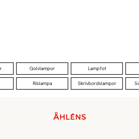
r
Golvlampor
Lampfot
Rislampa
Skrivbordslampor
S