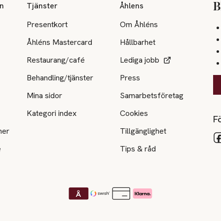
on
Tjänster
Åhlens
B
Presentkort
Om Åhléns
Åhléns Mastercard
Hållbarhet
Restaurang/café
Lediga jobb
Behandling/tjänster
Press
Mina sidor
Samarbetsföretag
Kategori index
Cookies
Fö
ner
Tillgänglighet
e
Tips & råd