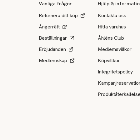
Vanliga frågor
Hjälp & informati
Returnera ditt köp
Kontakta oss
Ångerrätt
Hitta varuhus
Beställningar
Åhléns Club
Erbjudanden
Medlemsvillkor
Medlemskap
Köpvillkor
Integritetspolicy
Kampanjreservatio
Produktåterkallels
Tillgängliga betalsätt