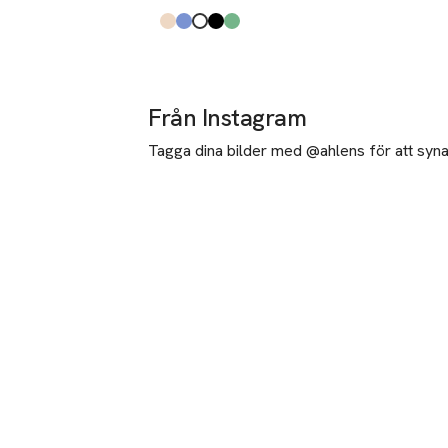
Produkten finns i färgerna:
Beige
Blue
White
Black
Green
,
,
,
,
,
Från Instagram
Tagga dina bilder med @ahlens för att synas