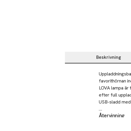
Beskrivning
Beskrivning
Uppladdningsbar
favorithörnan i
LOVA lampa är t
efter full uppla
USB-sladd medfö
Återvinning
• Uppladdningsb
Produkten får in
• Lyser 5-8 timm
Säkerhet
• Utom- och ino