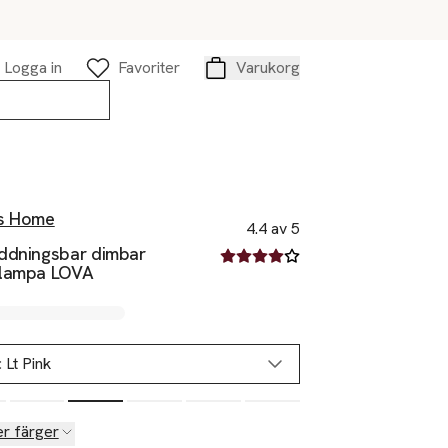
Logga in
Favoriter
Varukorg
Varukorg
s Home
4.4 av 5
ddningsbar dimbar
4.4 av fem stjärnor
lampa LOVA
:
Lt Pink
er färger
Slut i lager