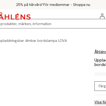
25% på hårvård*
För medlemmar - Shoppa nu
ppladdningsbar dimbar bordslampa LOVA
Åhlén
Uppla
bords
Färg
Visa fl