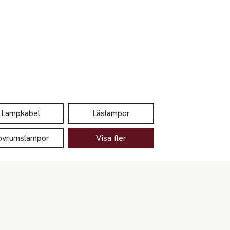
Lampkabel
Läslampor
ovrumslampor
Visa fler