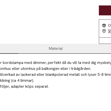
O
V
Material
 bordslampa med dimmer, perfekt då du vill ta med dig mysbelysn
nomhus eller utomhus på balkongen eller i trädgården.

illverkad av lackerad eller blankpolerad metall och lyser 5-8 tim
ddning (ca 4 timmar).

ljer, adapter köps separat.

ar lampa

te slängas i restavfallet utan måste hanteras separat.
ar

mhusbruk
