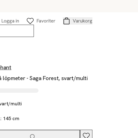
Logga in
Favoriter
Varukorg
Varukorg
phant
 löpmeter - Saga Forest, svart/multi
vart/multi
k:
145 cm