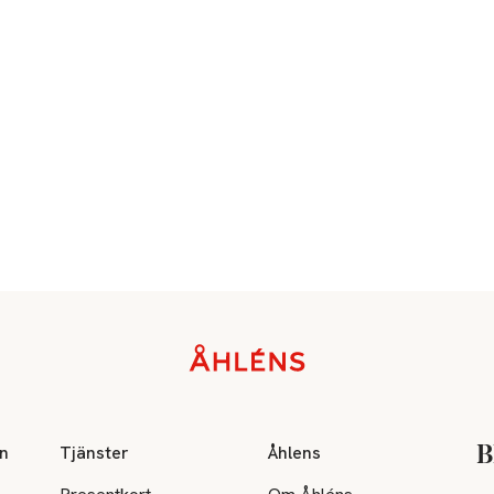
on
Tjänster
Åhlens
B