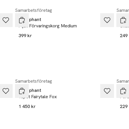
tvätt 30º c.

Samarbetsföretag
Samar


Littlephant
Litt
Mjuk Förvaringskorg Medium
Skal
ge av Camilla Lundsten för Littlephant
399 kr
249 
Samarbetsföretag
Samar
Littlephant
Litt
Tapet Fairytale Fox
Pors
1 450 kr
229 