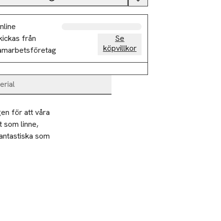
nline
kickas från
Se
köpvillkor
amarbetsföretag
erial
n för att våra 
 som linne, 
antastiska som 
                              
