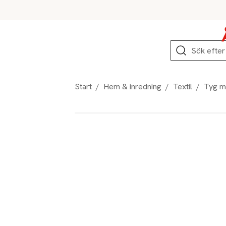
Hoppa till produktnavigation
Hoppa till innehåll
Hoppa till sidfot
Sök
Start
/
Hem & inredning
/
Textil
/
Tyg m
Produktbilder
Hoppa över bildspelet
Produktinformation