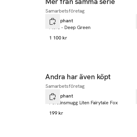
Mer från samma serie
Tvättråd: maskin
Samarbetsföretag
Hoppa över bildspelet
Littlephant
Kan krympa 3%.
Flora - Deep Green
Designat i Sveri
1 100 kr
Andra har även köpt
Samarbetsföretag
Hoppa över bildspelet
Littlephant
Porslinsmugg Liten Fairytale Fox
199 kr