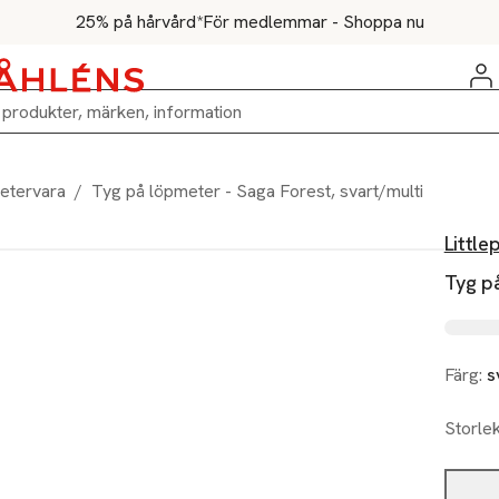
25% på hårvård*
För medlemmar - Shoppa nu
etervara
/
Tyg på löpmeter - Saga Forest, svart/multi
Little
Tyg på
Färg:
s
Storle