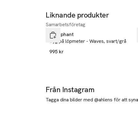
Liknande produkter
Samarbetsföretag
Hoppa över bildspelet
Littlephant
Tyg på löpmeter - Waves, svart/grå
995 kr
Från Instagram
Tagga dina bilder med @ahlens för att synas