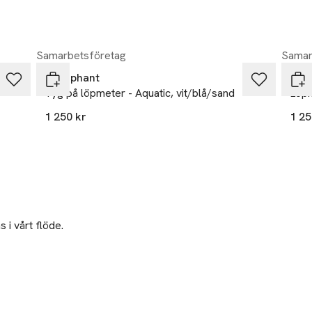
Samarbetsföretag
Samar
Littlephant
Litt
Tyg på löpmeter - Aquatic, vit/blå/sand
Löpm
1 250 kr
1 25
 i vårt flöde.