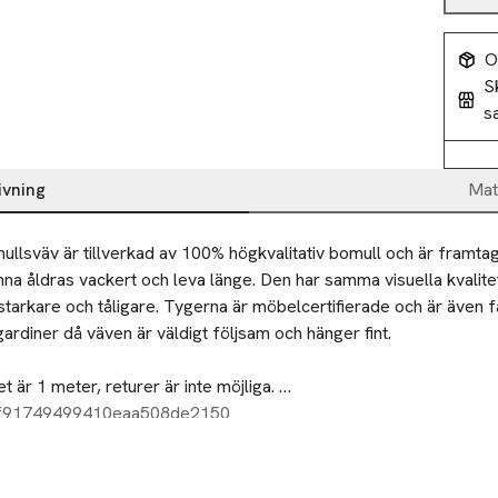
O
S
s
ivning
Mat
ullsväv är tillverkad av 100% högkvalitativ bomull och är framtage
na åldras vackert och leva länge. Den har samma visuella kvalitet
tarkare och tåligare. Tygerna är möbelcertifierade och är även f
gardiner då väven är väldigt följsam och hänger fint. 

 är 1 meter, returer är inte möjliga. 

0f91749499410eaa508de2150
bomull

                                                                                                                              
000 rubbings
