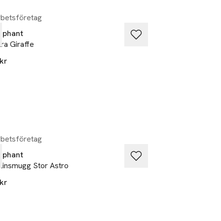
betsföretag
Samarbetsföretag
lephant
Littlephant
lra Giraffe
Karin - Dusty Blue
kr
1 100 kr
betsföretag
Samarbetsföretag
lephant
Littlephant
linsmugg Stor Astro
Gustav - Terra/sa
kr
849 kr