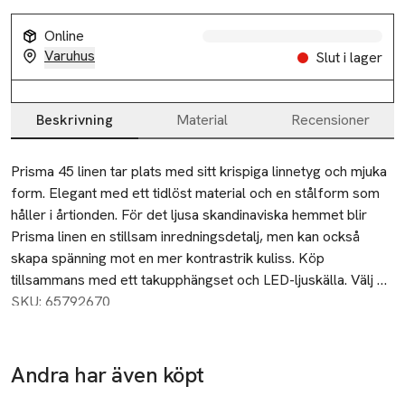
Online
Varuhus
Slut i lager
Beskrivning
Material
Recensioner
Beskrivning
Prisma 45 linen tar plats med sitt krispiga linnetyg och mjuka 
form. Elegant med ett tidlöst material och en stålform som 
håller i årtionden. För det ljusa skandinaviska hemmet blir 
Prisma linen en stillsam inredningsdetalj, men kan också 
skapa spänning mot en mer kontrastrik kuliss. Köp 
tillsammans med ett takupphängset och LED-ljuskälla. Välj 
mellan ett varmt vitt eller kallare, klarvitt sken på din LED-
SKU: 65792670
ljuskälla.
Andra har även köpt
Hoppa över bildspelet