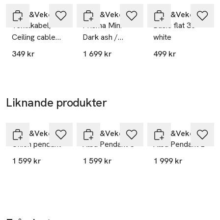
Watt&Veke
Watt&Veke
Watt&Veke
Textilkabel,
Prisma Mini
Basic flat 36
Ceiling cable
Dark ash /
white
E27
Natural
349 kr
1 699 kr
499 kr
Liknande produkter
Hoppa över bildspelet
Watt&Veke
Watt&Veke
Watt&Veke
Onion pendant
Alba Pendant S
Alba Pendant L
1 599 kr
1 599 kr
1 999 kr