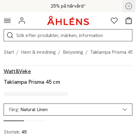
Hoppa till navigationsmenyn
Hoppa till innehåll
Hoppa till sidfot
För medlemmar - Shoppa nu
25% på hårvård*
Logga in
Favoriter
Var
Sök
Start
/
Hem & inredning
/
Belysning
/
Taklampa Prisma 45 
Produktbilder
Hoppa över bildspelet
Produktinformation
Watt&Veke
Taklampa Prisma 45 cm
Färg:
Natural Linen
Storlek:
45