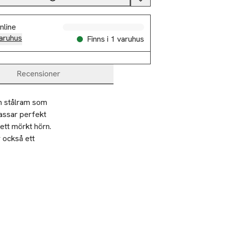
nline
aruhus
Finns i 1 varuhus
Recensioner
en stålram som 
assar perfekt 
tt mörkt hörn. 
också ett 