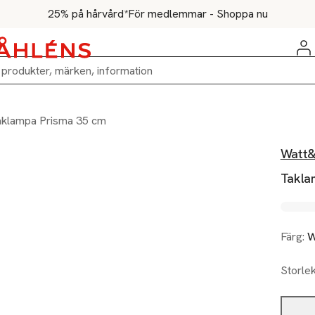
25% på hårvård*
För medlemmar - Shoppa nu
aklampa Prisma 35 cm
Watt
Takla
Färg:
W
Storle