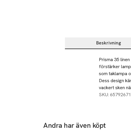
Beskrivning
Beskrivning
Prisma 35 linen 
förstärker lamp
som taklampa ova
Dess design kän
vackert sken nä
SKU: 65792671
Andra har även köpt