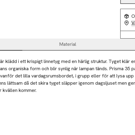
O
V
Material
är klädd i ett krispigt linnetyg med en härlig struktur. Tyget klär 
ans organiska form och blir synlig när lampan tänds. Prisma 35 p
nför det lilla vardagsrumsbordet, i grupp eller för att lysa upp e
ns lättsam då det skira tyget släpper igenom dagsljuset men ger 
r kvällen kommer.