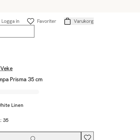
Logga in
Favoriter
Varukorg
Varukorg
&Veke
mpa Prisma 35 cm
hite Linen
k:
35