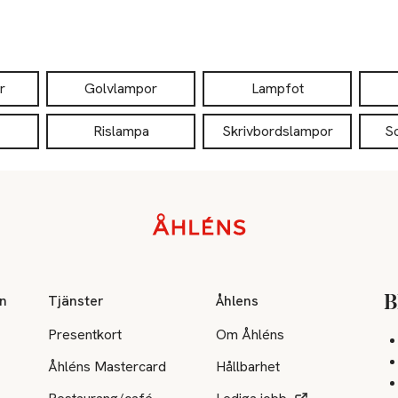
r
Golvlampor
Lampfot
Rislampa
Skrivbordslampor
S
on
Tjänster
Åhlens
B
Presentkort
Om Åhléns
Åhléns Mastercard
Hållbarhet