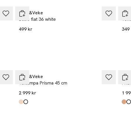
Watt&Veke
Wat
Basic flat 36 white
Text
499 kr
349 
Watt&Veke
Wat
Taklampa Prisma 45 cm
Pris
2 999 kr
1 99
Produkten finns i färgerna:
Natural Linen
White Linen
,
,
Prod
Natu
Whit