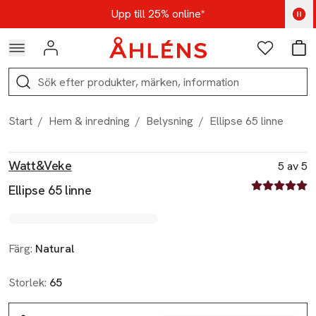
Hoppa till navigationsmenyn
Hoppa till innehåll
Hoppa till sidfot
Kod: AUG25 - Shoppa nu
Upp till 25% online*
Logga in
Favoriter
Var
Sök
Start
/
Hem & inredning
/
Belysning
/
Ellipse 65 linne
Produktbilder
Hoppa över bildspelet
Produktinformation
Watt&Veke
5 av 5
5 av fem stjä
Ellipse 65 linne
Färg:
Natural
Storlek:
65