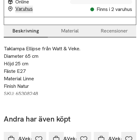
Online
Varuhus
Finns i 2 varuhus
Beskrivning
Material
Recensioner
Beskrivning
Taklampa Ellipse från Watt & Veke. 

Diameter 65 cm

Höjd 25 cm

Fäste E27

Material Linne

Finish Natur
SKU: 65308248
Andra har även köpt
Hoppa över bildspelet
Watt&Veke
Watt&Veke
Watt&Veke