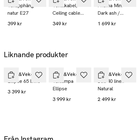
Takupphäng
Textilkabel,
Prisma Mini
natur E27
Ceiling cable
Dark ash /
E27
Natural
399 kr
349 kr
1 699 kr
Liknande produkter
Hoppa över bildspelet
Watt&Veke
Watt&Veke
Watt&Veke
Ellipse 65 linne
Taklampa
Boll 40 linen
Ellipse
Natural
3 399 kr
3 999 kr
2 499 kr
Från Instagram