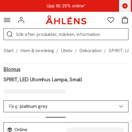
Hoppa till navigationsmenyn
Hoppa till innehåll
Hoppa till sidfot
Kod: AUG25 - Shoppa nu
Upp till 25% online*
Logga in
Favoriter
Var
Sök
Start
/
Hem & inredning
/
Uteliv
/
Dekoration
/
SPIRIT, LE
Produktbilder
Hoppa över bildspelet
Produktinformation
Blomus
SPIRIT, LED Utomhus Lampa, Small
Färg:
platinum grey
Online