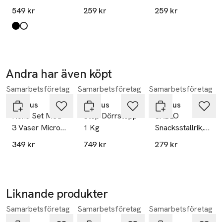
med krok
Medium, Soft
Medium,
Protection Class: III

549 kr
259 kr
259 kr
Linen
Sandalwood
IP Code: IP44, Stänksäker

Myrrh
Ljusfärg: 2700 K

Produkten finns i färgerna:
black
white
,
,
Material: Rostfritt stål/Plast

Mått: Small: H 15 cm, O 9 cm.
Andra har även köpt
Samarbetsföretag
Samarbetsföretag
Samarbetsföretag
Hoppa över bildspelet
Blomus
Blomus
Blomus
Nona Set Med
Stop Dörrstopp
SABLO
3 Vaser Micro
1 Kg
Snacksstallrik,
Chip
Stengods
349 kr
749 kr
279 kr
Liknande produkter
Samarbetsföretag
Samarbetsföretag
Samarbetsföretag
Hoppa över bildspelet