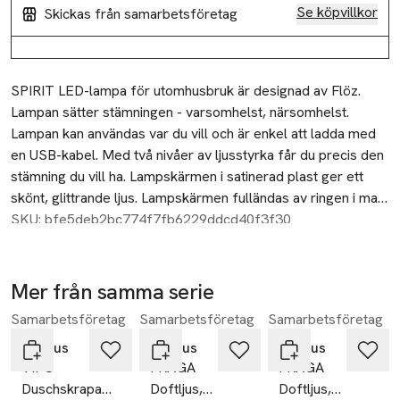
Se köpvillkor
Skickas från samarbetsföretag
Beskrivning
SPIRIT LED-lampa för utomhusbruk är designad av Flöz. 
Lampan sätter stämningen - varsomhelst, närsomhelst. 
Lampan kan användas var du vill och är enkel att ladda med 
en USB-kabel. Med två nivåer av ljusstyrka får du precis den 
stämning du vill ha. Lampskärmen i satinerad plast ger ett 
skönt, glittrande ljus. Lampskärmen fulländas av ringen i matt 
rostfritt stål och den färgade basen.

SKU: bfe5deb2bc774f7fb6229ddcd40f3f30
För inomhus- och utomhusbruk.

Uppladdningsbar med USB-kabel

Mer från samma serie
Brinntid: 6-12 hr

Samarbetsföretag
Samarbetsföretag
Samarbetsföretag
Hoppa över bildspelet
Ljusstyrka 100 Lumen

Blomus
Blomus
Blomus
VIPO
FRAGA
FRAGA
Output: 1W

Duschskrapa
Doftljus,
Doftljus,
Spänning: DC 3,7 V
