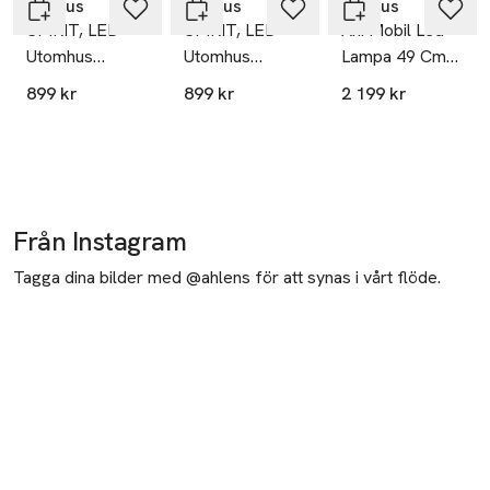
Blomus
Blomus
Blomus
SPIRIT, LED
SPIRIT, LED
Ani Mobil Led
Utomhus
Utomhus
Lampa 49 Cm
Lampa, Large
Lampa, Large
Magnet
899 kr
899 kr
2 199 kr
Från Instagram
Tagga dina bilder med @ahlens för att synas i vårt flöde.