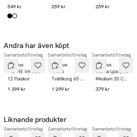
med krok
Medium, Soft
Medium,
Protection Class: III

549 kr
259 kr
259 kr
Linen
Sandalwood
IP Code: IP44, Stänksäker

Myrrh
Ljusfärg: 2700 K

Produkten finns i färgerna:
black
white
,
,
Material: Rostfritt stål/Plast

Mått: Large: H 25 cm, O 15 cm.
Andra har även köpt
Samarbetsföretag
Samarbetsföretag
Samarbetsföretag
Hoppa över bildspelet
Blomus
Blomus
Blomus
PILARE Vinställ
Frisco
Calma Ljuslykta
12 Flaskor
Tvättkorg 65 L
Medium 20 Cm
Sand
Steel Gray
1 399 kr
1 299 kr
379 kr
Smoke
Liknande produkter
Samarbetsföretag
Samarbetsföretag
Samarbetsföretag
Hoppa över bildspelet