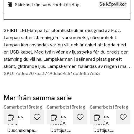
Se köpvillkor
Skickas från samarbetsföretag
Beskrivning
SPIRIT LED-lampa för utomhusbruk är designad av Flöz. 
Lampan sätter stämningen - varsomhelst, närsomhelst. 
Lampan kan användas var du vill och är enkel att ladda med 
en USB-kabel. Med två nivåer av ljusstyrka får du precis den 
stämning du vill ha. Lampskärmen i satinerad plast ger ett 
skönt, glittrande ljus. Lampskärmen fulländas av ringen i matt 
rostfritt stål och den färgade basen.

SKU: 7b3ed7075a3749ddac4c61db3e857ea3
För inomhus- och utomhusbruk.

Uppladdningsbar med USB-kabel

Mer från samma serie
Brinntid: 6-12 hr

Samarbetsföretag
Samarbetsföretag
Samarbetsföretag
Hoppa över bildspelet
Ljusstyrka 100 Lumen

Blomus
Blomus
Blomus
VIPO
FRAGA
FRAGA
Output: 1W

Duschskrapa
Doftljus,
Doftljus,
Spänning: DC 3,7 V
