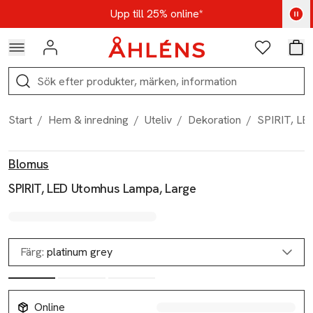
Hoppa till navigationsmenyn
Hoppa till innehåll
Hoppa till sidfot
Kod: AUG25 - Shoppa nu
Upp till 25% online*
Logga in
Favoriter
Var
Sök
Start
/
Hem & inredning
/
Uteliv
/
Dekoration
/
SPIRIT, LE
Produktbilder
Hoppa över bildspelet
Produktinformation
Blomus
SPIRIT, LED Utomhus Lampa, Large
Färg:
platinum grey
Online