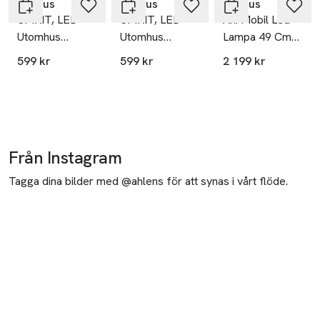
Blomus
Blomus
Blomus
SPIRIT, LED
SPIRIT, LED
Ani Mobil Led
Utomhus
Utomhus
Lampa 49 Cm
Lampa, Small
Lampa, Small
Magnet
599 kr
599 kr
2 199 kr
Från Instagram
Tagga dina bilder med @ahlens för att synas i vårt flöde.