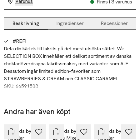
Varuhus
Finns i 3 varuhus
Beskrivning
Ingredienser
Recensioner
Beskrivning
#REF!
Dela din kärlek till lakrits på det mest utsökta sättet. Vår 
SELECTION BOX innehåller ett delikat sortiment av danska 
chokladöverdragna lakritssmaker, med varianter som A-F. 
Dessutom ingår limited edition-favoriter som 
STRAWBERRIES & CREAM och CLASSIC CARAMEL.

SKU: 66591503
Energi

1932 kJ / 461 kcal

Fedt

Andra har även köpt
20 g

Hoppa över bildspelet
Heraf mættede fedtsyrer

12 g

Lakrids by Bülow
Lakrids by Bülow
Lakrids by Bülow
Regular
Large Mixed
Regular
Kulhydrat
