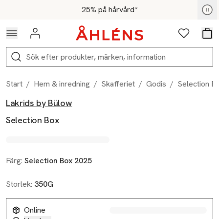
Hoppa till navigationsmenyn
Hoppa till innehåll
Hoppa till sidfot
För medlemmar - Shoppa nu
25% på hårvård*
Logga in
Favoriter
Var
Sök
Start
/
Hem & inredning
/
Skafferiet
/
Godis
/
Selection B
Lakrids by Bülow
Produktbilder
Hoppa över bildspelet
Produktinformation
Selection Box
Färg:
Selection Box 2025
Storlek:
350G
Online