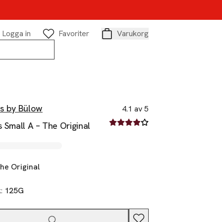
Logga in
Favoriter
Varukorg
Varukorg
ds by Bülow
4.1 av 5
4.1 av fem stjärnor
s Small A – The Original
he Original
k:
125G