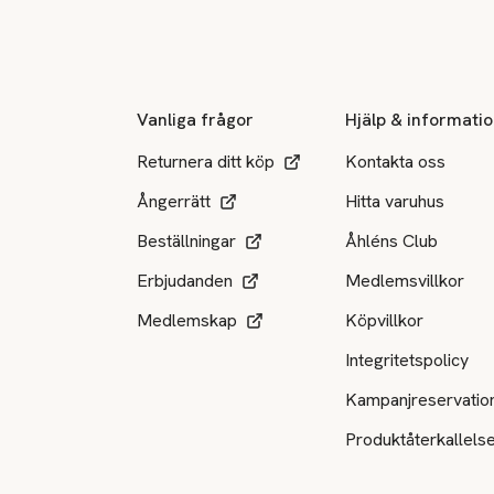
Sidfot
Vanliga frågor
Hjälp & informati
Returnera ditt köp
Kontakta oss
Ångerrätt
Hitta varuhus
Beställningar
Åhléns Club
Erbjudanden
Medlemsvillkor
Medlemskap
Köpvillkor
Integritetspolicy
Kampanjreservatio
Produktåterkallels
Tillgängliga betalsätt