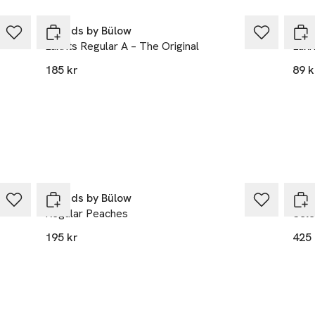
Lakrids by Bülow
Lakr
Lakrits Regular A – The Original
Lakr
185 kr
89 k
Lakrids by Bülow
Lakr
Regular Peaches
Sele
195 kr
425 