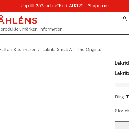
Upp till 25% online*
Kod: AUG25 - Shoppa nu
kafferi & torrvaror
/
Lakrits Small A – The Original
Lakri
Lakrit
Färg:
T
Storle