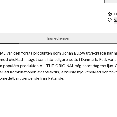
O
V
Ingredienser
L var den första produkten som Johan Bülow utvecklade när han
s med choklad - något som inte tidigare setts i Danmark. Folk var ske
en populära produkten A - THE ORIGINAL såg snart dagens ljus. O
 att kombinationen av sötlakrits, exklusiv mjölkchoklad och finko
r omedelbart beroendeframkallande.