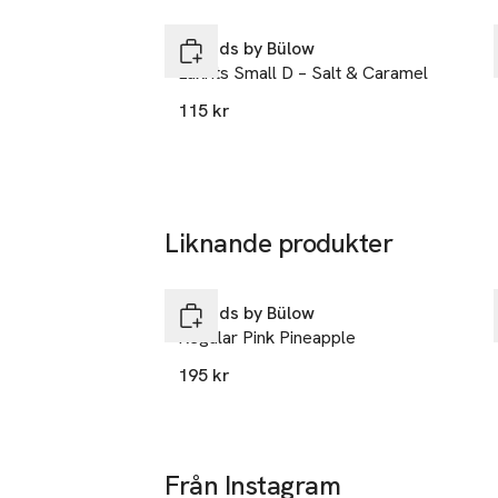
Hoppa över bildspelet
Lakrids by Bülow
Lakrits Small D – Salt & Caramel
115 kr
Liknande produkter
Hoppa över bildspelet
Lakrids by Bülow
Regular Pink Pineapple
195 kr
Från Instagram