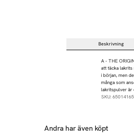
Beskrivning
Beskrivning
A - THE ORIGINA
att täcka lakrit
i början, men d
många som anser
lakritspulver ä
SKU: 65014165
Andra har även köpt