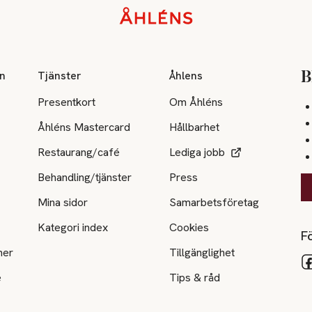
on
Tjänster
Åhlens
B
Presentkort
Om Åhléns
Åhléns Mastercard
Hållbarhet
Restaurang/café
Lediga jobb
Behandling/tjänster
Press
Mina sidor
Samarbetsföretag
Kategori index
Cookies
Fö
ner
Tillgänglighet
e
Tips & råd