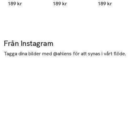
Stengods
Stengods Flint
Stengods Azure
189 kr
189 kr
189 kr
Seasalt
Blue
Från Instagram
Tagga dina bilder med @ahlens för att synas i vårt flöde.