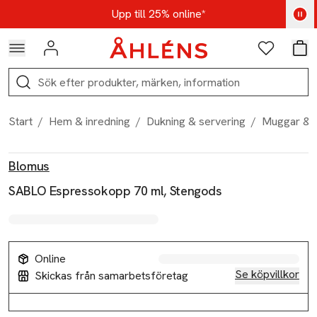
Hoppa till navigationsmenyn
Hoppa till innehåll
Hoppa till sidfot
Kod: AUG25 - Shoppa nu
Upp till 25% online*
Logga in
Favoriter
Var
Sök
Start
/
Hem & inredning
/
Dukning & servering
/
Muggar & 
Produktbilder
Hoppa över bildspelet
Produktinformation
Blomus
SABLO Espressokopp 70 ml, Stengods
Online
Se köpvillkor
Skickas från samarbetsföretag