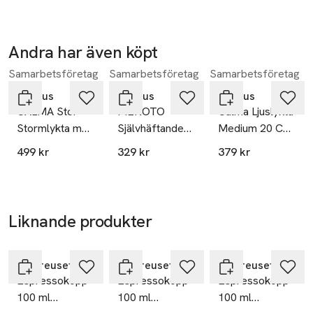
Andra har även köpt
Samarbetsföretag
Samarbetsföretag
Samarbetsföretag
Hoppa över bildspelet
Blomus
Blomus
Blomus
CALMA Stor
MENOTO
Calma Ljuslykta
Stormlykta med
Självhäftande
Medium 20 Cm
Ljus
Väggkrok
Steel Gray
499 kr
329 kr
379 kr
Smoke
Liknande produkter
Ta 4 betala för
Ta 4 betala för
Ta 4 betala för
3
3
3
Hoppa över bildspelet
Le Creuset
Le Creuset
Le Creuset
Espressokopp
Espressokopp
Espressokopp
100 ml
100 ml
100 ml