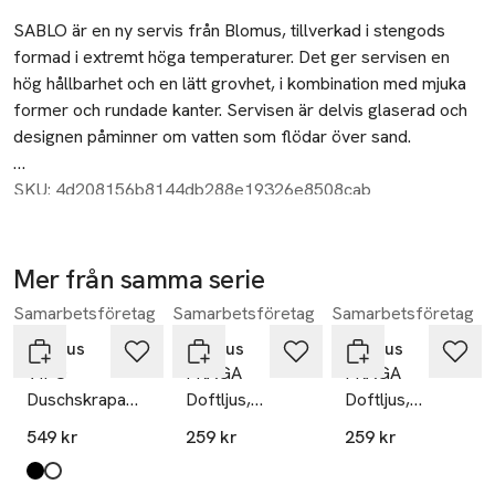
Beskrivning
SABLO är en ny servis från Blomus, tillverkad i stengods 
formad i extremt höga temperaturer. Det ger servisen en 
hög hållbarhet och en lätt grovhet, i kombination med mjuka 
former och rundade kanter. Servisen är delvis glaserad och 
designen påminner om vatten som flödar över sand.

Frederike Martens står för designen, som syftar till att 
SKU: 4d208156b8144db288e19326e8508cab
uppmuntra till mänsklig interaktion och samtal. Inspirationen 
har hon hämtat från naturliga material så som sand, lera och 
vatten.

Mer från samma serie
Samarbetsföretag
Samarbetsföretag
Samarbetsföretag
Hoppa över bildspelet
Espressokopp, Mått: H 6 cm, L 7 cm, O 5,5 cm. V 70 ml.

Färg/Material: Stengods

Blomus
Blomus
Blomus
VIPO
FRAGA
FRAGA
SABLO Servis är diskmaskinsäker och går att använda i 
Duschskrapa
Doftljus,
Doftljus,
mikrovågsugn.
med krok
Medium, Soft
Medium,
549 kr
259 kr
259 kr
Linen
Sandalwood
Myrrh
Produkten finns i färgerna:
black
white
,
,