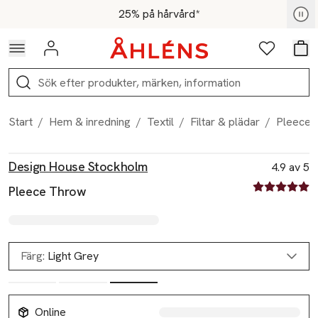
Hoppa till navigationsmenyn
Hoppa till innehåll
Hoppa till sidfot
För medlemmar - Shoppa nu
25% på hårvård*
Logga in
Favoriter
Var
Sök
Start
/
Hem & inredning
/
Textil
/
Filtar & plädar
/
Pleece 
Produktbilder
Hoppa över bildspelet
Produktinformation
Design House Stockholm
4.9 av 5
4.9 av fem st
Pleece Throw
Färg:
Light Grey
Online