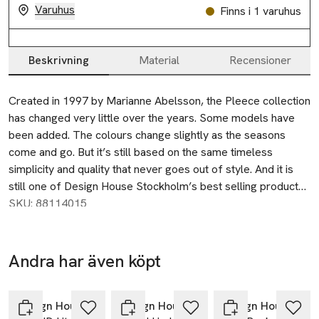
Varuhus
Finns i 1 varuhus
Beskrivning
Material
Recensioner
Beskrivning
Created in 1997 by Marianne Abelsson, the Pleece collection 
has changed very little over the years. Some models have 
been added. The colours change slightly as the seasons 
come and go. But it’s still based on the same timeless 
simplicity and quality that never goes out of style. And it is 
still one of Design House Stockholm’s best selling products, 
sold in MoMA Store, New York, for 15 years.

SKU: 88114015
The Pleece throw is made by a unique blend of 75% 
polyester and 25% viscose, that sets it apart from other 
fleece fabrics. Also, the pleating process gives the fleece 
Andra har även köpt
extra volume and softness. The fabric retains its pleating 
Hoppa över bildspelet
after washing.
Design House Stockholm
Design House Stockholm
Design House Stockholm