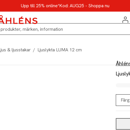
Upp till 25% online*
Kod: AUG25 - Shoppa nu
Ljus & ljusstakar
/
Ljuslykta LUMA 12 cm
Åhlén
Ljusl
Färg