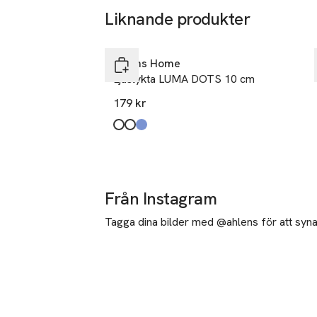
Liknande produkter
Ta 3 betala för 2
Hoppa över bildspelet
Åhléns Home
Ljuslykta LUMA DOTS 10 cm
179 kr
Produkten finns i färgerna:
White/Pink
White
Green/Blue
,
,
,
Från Instagram
Tagga dina bilder med @ahlens för att synas