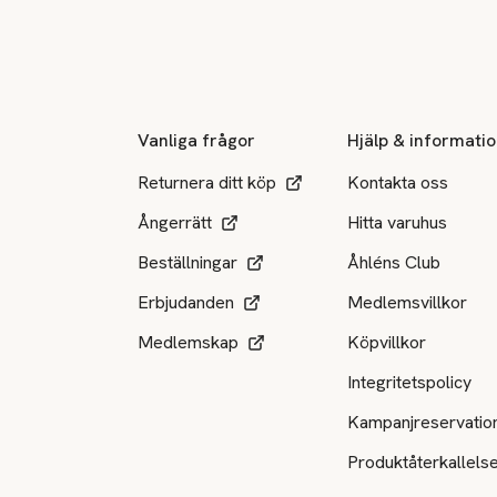
Sidfot
Vanliga frågor
Hjälp & informati
Returnera ditt köp
Kontakta oss
Ångerrätt
Hitta varuhus
Beställningar
Åhléns Club
Erbjudanden
Medlemsvillkor
Medlemskap
Köpvillkor
Integritetspolicy
Kampanjreservatio
Produktåterkallels
Tillgängliga betalsätt