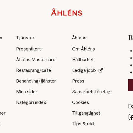
on
Tjänster
Åhlens
B
Presentkort
Om Åhléns
Åhléns Mastercard
Hållbarhet
Restaurang/café
Lediga jobb
Behandling/tjänster
Press
Mina sidor
Samarbetsföretag
Kategori index
Cookies
Fö
ner
Tillgänglighet
e
Tips & råd