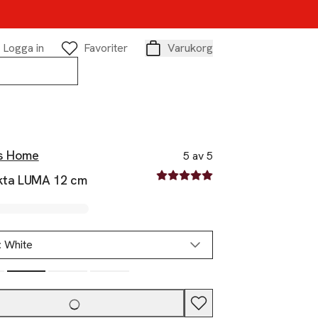
Logga in
Favoriter
Varukorg
Varukorg
s Home
5 av 5
5 av fem stjärnor
ykta LUMA 12 cm
:
White