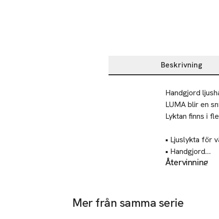
Beskrivning
Beskrivning
Handgjord ljushå
LUMA blir en sny
Lyktan finns i f
• Ljuslykta för v
• Handgjord

Återvinning
• Finns i flera fä
Lämnas till välg
Säkerhet
Mått:

Denna produkt u
Diameter: 12 cm
Mer från samma serie
Höjd: 12 cm
Ta 3 betala för 2
Tillverkare
Hoppa över bildspelet