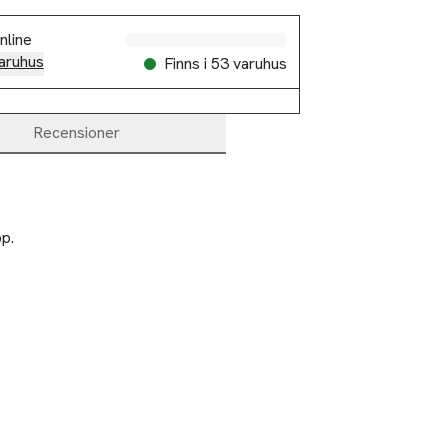
Slut i lager
nline
aruhus
Finns i 53 varuhus
Recensioner
p.

ljus obevakat.
3 betala för 2
Ta 3 betala för 2