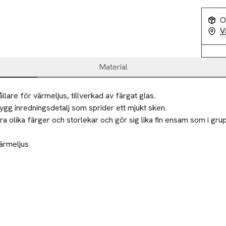
O
V
Material
llare för värmeljus, tillverkad av färgat glas.

gg inredningsdetalj som sprider ett mjukt sken.

lera olika färger och storlekar och gör sig lika fin ensam som i grup
ärmeljus

rger

örenhet eller återvinningscentral.
ppfyller kraven enligt EN 17885:2023. Lämna aldrig ett levande 


Ta 3 betala för 2
Ta 