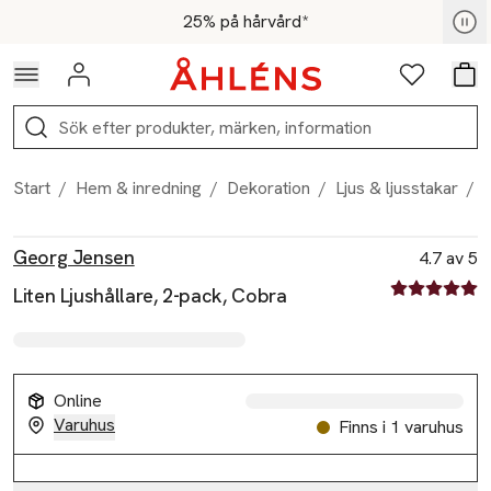
Hoppa till navigationsmenyn
Hoppa till innehåll
Hoppa till sidfot
För medlemmar - Shoppa nu
25% på hårvård*
Logga in
Favoriter
Var
Sök
Start
/
Hem & inredning
/
Dekoration
/
Ljus & ljusstakar
/
L
Produktbilder
Hoppa över bildspelet
Produktinformation
Georg Jensen
4.7 av 5
4.7 av fem st
Liten Ljushållare, 2-pack, Cobra
Online
Varuhus
Finns i 1 varuhus