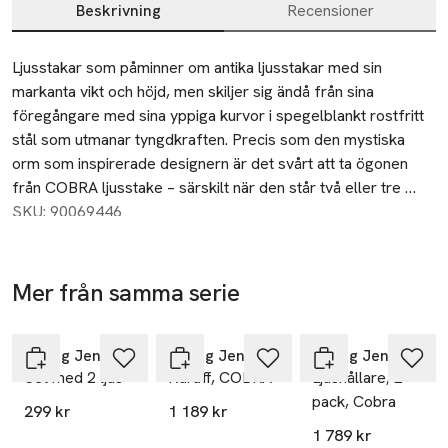
Beskrivning
Recensioner
Beskrivning
Ljusstakar som påminner om antika ljusstakar med sin 
markanta vikt och höjd, men skiljer sig ändå från sina 
föregångare med sina yppiga kurvor i spegelblankt rostfritt 
stål som utmanar tyngdkraften. Precis som den mystiska 
orm som inspirerade designern är det svårt att ta ögonen 
från COBRA ljusstake – särskilt när den står två eller tre 
tillsammans.

SKU: 90069446
• Mått: 16 x 7,5 x 8,5 cm
Mer från samma serie
Hoppa över bildspelet
Georg Jensen
Georg Jensen
Georg Jensen
Set med 2 ljus
Karaff, COBRA
Ljushållare, 2-
pack, Cobra
299 kr
1 189 kr
1 789 kr