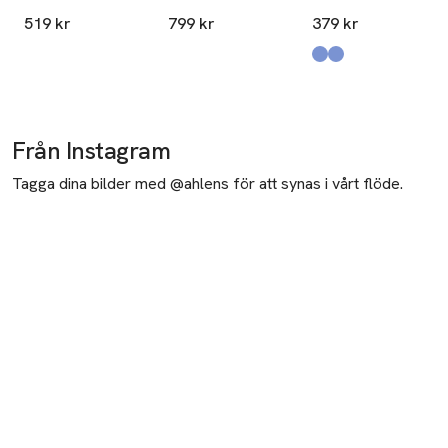
blockljus
2-pack
519 kr
799 kr
379 kr
Produkten finns i fä
Pale Blue
Pale Blue
,
,
Från Instagram
Tagga dina bilder med @ahlens för att synas i vårt flöde.