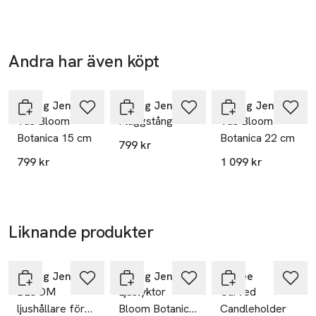
Andra har även köpt
Hoppa över bildspelet
Georg Jensen
Georg Jensen
Georg Jensen
Vas Bloom
Flaggstång
Vas Bloom
Botanica 15 cm
Botanica 22 cm
799 kr
799 kr
1 099 kr
Liknande produkter
Hoppa över bildspelet
Georg Jensen
Georg Jensen
Cooee
BLOOM
Ljuslyktor
Curved
ljushållare för
Bloom Botanica
Candleholder