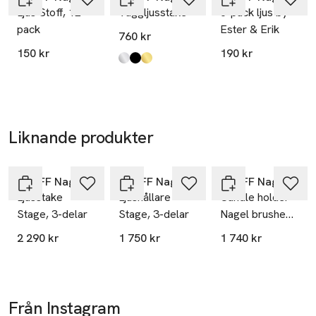
Ljus Stoff, 12-
Väggljusstake
6-pack ljus by
pack
Ester & Erik
760 kr
150 kr
190 kr
Produkten finns i färgerna:
Chrome
Black
Solid Brass
,
,
,
Liknande produkter
Hoppa över bildspelet
STOFF Nagel
STOFF Nagel
STOFF Nagel
Ljusstake
Ljushållare
Candle holder
Stage, 3-delar
Stage, 3-delar
Nagel brushed
chrome 3-p
2 290 kr
1 750 kr
1 740 kr
Från Instagram