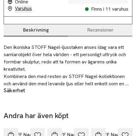
Online
Varuhus
Finns i 11 varuhus
Beskrivning
Recensioner
Beskrivning
Den ikoniska STOFF Nagel-ljusstaken anses idag vara ett 
samlarobjekt över hela världen - ett personligt uttryck och 
formbar skulptur, redo att ta formen av ägarens unika 
kreativitet. 

Kombinera den med resten av STOFF Nagel-kollektionen 
och använd den med levande ljus eller helt enkelt som en 
Säkerhet
dekorativ skulptur.

Always place away from flammable materials and on a
temperature-safe surface during use / Keep away from the
• 3 st

reach of small children / Never leave burning candles
• Mått: 

Andra har även köpt
unattended.
Höjd 6,9 cm

Hoppa över bildspelet
SKU: 91079743
Diameter 10,2 cm
STOFF Nagel
STOFF Nagel
STOFF Nagel