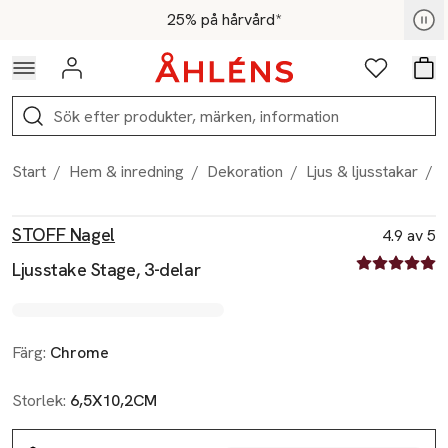
Hoppa till navigationsmenyn
Hoppa till innehåll
Hoppa till sidfot
För medlemmar - Shoppa nu
25% på hårvård*
Logga in
Favoriter
Var
Sök
Start
/
Hem & inredning
/
Dekoration
/
Ljus & ljusstakar
/
Produktbilder
Hoppa över bildspelet
Produktinformation
STOFF Nagel
4.9 av 5
4.9 av fem st
Ljusstake Stage, 3-delar
Färg:
Chrome
Storlek:
6,5X10,2CM