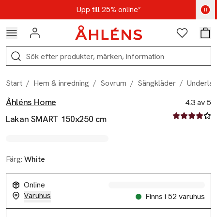
Hoppa till navigationsmenyn
Hoppa till innehåll
Hoppa till sidfot
Kod: AUG25 - Shoppa nu
Upp till 25% online*
Logga in
Favoriter
Var
Sök
Start
/
Hem & inredning
/
Sovrum
/
Sängkläder
/
Underla
Åhléns Home
Produktbilder
Hoppa över bildspelet
Produktinformation
4.3 av 5
4.3 av fem st
Lakan SMART 150x250 cm
Färg:
White
Online
Varuhus
Finns i 52 varuhus