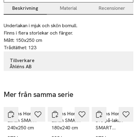
Beskrivning
Material
Recensioner
Beskrivning
Underlakan i mjuk och skön bomull.

Finns i flera storlekar och färger.

Mått: 150x250 cm

Trådtäthet: 123
Tillverkare
Åhléns AB
Dalagatan 100
113 43 Stockholm
Sweden
Mer från samma serie
info.hk@ahlens.se
Hoppa över bildspelet
E-post
Åhléns Home
Åhléns Home
Åhléns Home
Mobilnummer
Lakan SMART
Lakan SMART
Dra-på-lakan
SKU: 22717789
240x250 cm
180x240 cm
SMART
160x200 cm