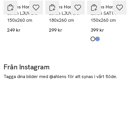
Åhléns Home
Åhléns Home
Åhléns Home
Lakan LJUVLIG
Lakan LJUVLIG
Lakan SATIN
150x260 cm
180x260 cm
150x260 cm
249 kr
299 kr
399 kr
Produkten finns i fä
White
Dark Blue
,
,
Från Instagram
Tagga dina bilder med @ahlens för att synas i vårt flöde.