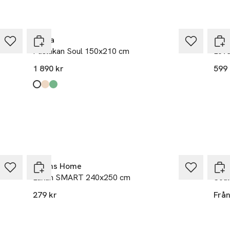
Himla
Him
Påslakan Soul 150x210 cm
Love
1 890 kr
599 
Produkten finns i färgerna:
White
Mother Of Pearl
Pine
,
,
,
Åhléns Home
Him
Lakan SMART 240x250 cm
Soul
279 kr
Frå