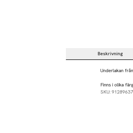
Beskrivning
Beskrivning
Underlakan från
Finns i olika fär
SKU: 91289637