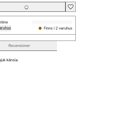
nline
aruhus
Finns i 2 varuhus
Recensioner
uk känsla.
