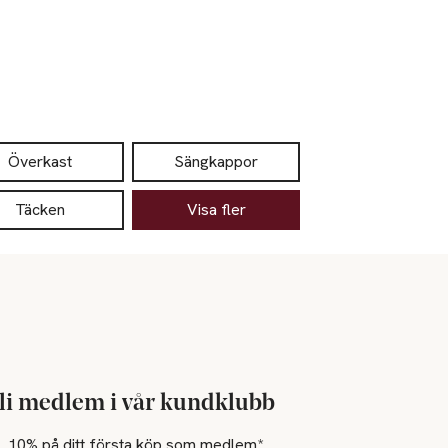
Överkast
Sängkappor
Täcken
Visa fler
li medlem i vår kundklubb
10% på ditt första köp som medlem*