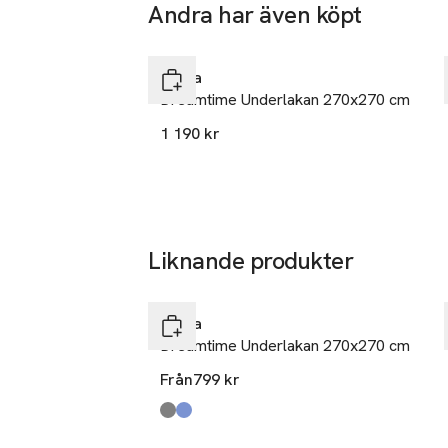
Andra har även köpt
Hoppa över bildspelet
Himla
Dreamtime Underlakan 270x270 cm
1 190 kr
Liknande produkter
Hoppa över bildspelet
Himla
Dreamtime Underlakan 270x270 cm
Från
799 kr
Produkten finns i färgerna:
Granit
Silence
,
,