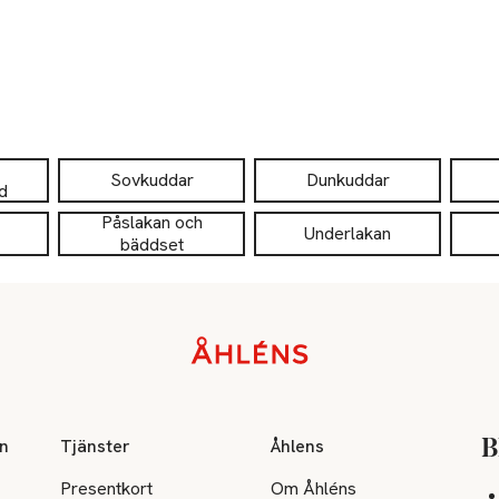
Sovkuddar
Dunkuddar
d
Påslakan och
Underlakan
bäddset
on
Tjänster
Åhlens
B
Presentkort
Om Åhléns