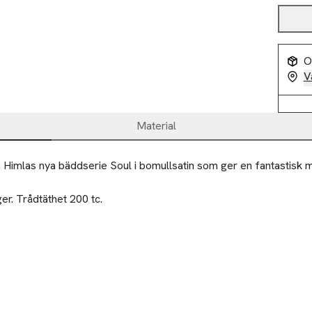
O
V
Material
 Himlas nya bäddserie Soul i bomullsatin som ger en fantastisk mj
ger. Trådtäthet 200 tc.