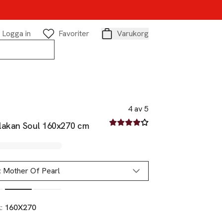
Logga in
Favoriter
Varukorg
Varukorg
4 av 5
4 av fem stjärnor
lakan Soul 160x270 cm
:
Mother Of Pearl
k:
160X270