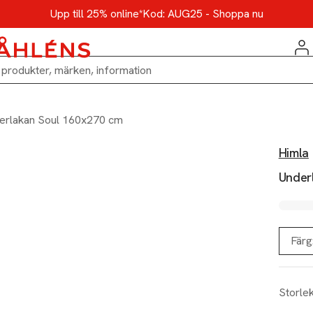
Upp till 25% online*
Kod: AUG25 - Shoppa nu
erlakan Soul 160x270 cm
Himla
Under
Färg
Storle