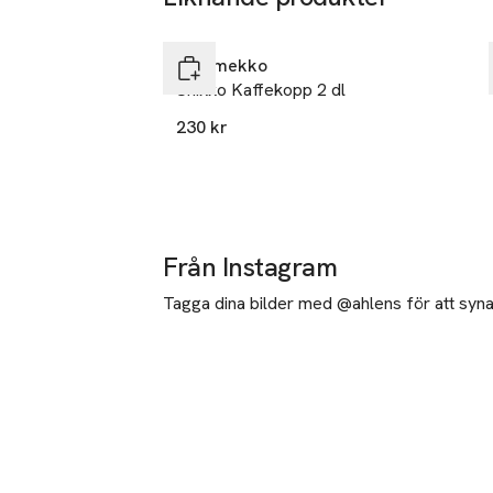
Hoppa över bildspelet
Marimekko
Unikko Kaffekopp 2 dl
230 kr
Från Instagram
Tagga dina bilder med @ahlens för att synas