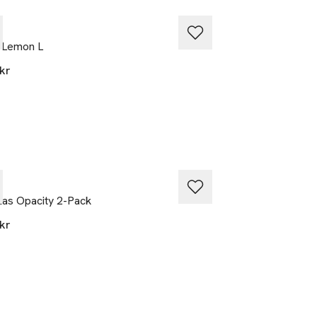
n
Byon
 Lemon L
Kanna Mandarie
kr
799 kr
n
Byon
las Opacity 2-Pack
Skål Laranne M
kr
549 kr