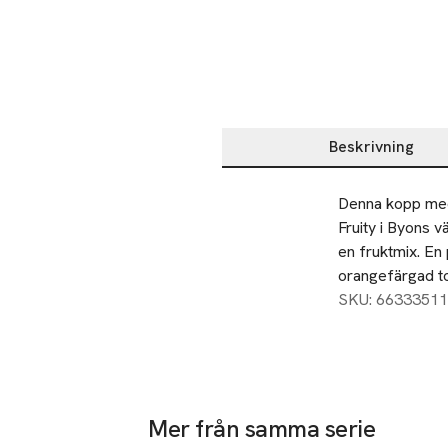
Beskrivning
Beskrivning
Denna kopp med 
Fruity i Byons 
en fruktmix. En 
orangefärgad to
SKU: 66333511
Mer från samma serie