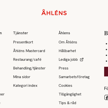
on
Tjänster
Åhlens
B
Presentkort
Om Åhléns
Åhléns Mastercard
Hållbarhet
Restaurang/café
Lediga jobb
Behandling/tjänster
Press
Mina sidor
Samarbetsföretag
Kategori index
Cookies
Fö
ner
Tillgänglighet
e
Tips & råd