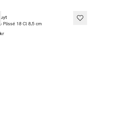
Ta 4 betala för 3
vuyt
Le Creuset
 Plissé 18 Cl 8,5 cm
Kaffemugg stengo
kr
199 kr