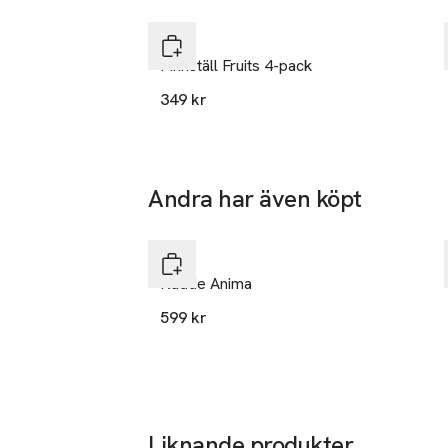
Hoppa över bildspelet
Byon
Pinnställ Fruits 4-pack
349 kr
Andra har även köpt
Hoppa över bildspelet
Byon
Kudde Anima
599 kr
Liknande produkter