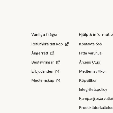
Sidfot
Vanliga frågor
Hjälp & informati
Returnera ditt köp
Kontakta oss
Ångerrätt
Hitta varuhus
Beställningar
Åhléns Club
Erbjudanden
Medlemsvillkor
Medlemskap
Köpvillkor
Integritetspolicy
Kampanjreservatio
Produktåterkallels