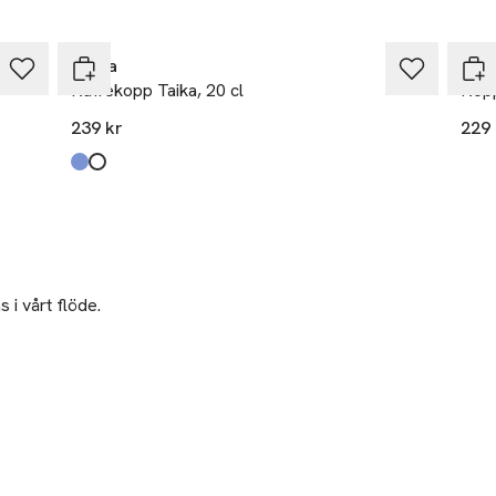
Iittala
Pilli
Kaffekopp Taika, 20 cl
Kopp
239 kr
229 
Produkten finns i färgerna:
Blå
Vit
,
,
 i vårt flöde.