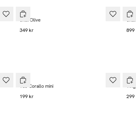
Byon
Byo
Skål Olive
Skål
349 kr
899 
Byon
Byo
Vas Corallo mini
Ving
199 kr
299 