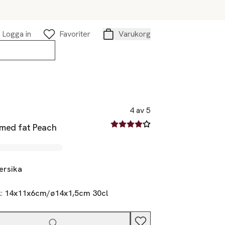
Logga in
Favoriter
Varukorg
Varukorg
4 av 5
4 av fem stjärnor
med fat Peach
ersika
k:
14x11x6cm/ø14x1,5cm 30cl