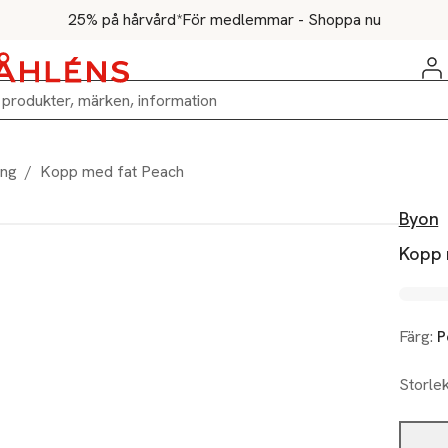
25% på hårvård*
För medlemmar - Shoppa nu
ing
/
Kopp med fat Peach
Byon
Kopp 
Färg:
P
Storle