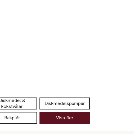
Diskmedel &
Diskmedelspumpar
kökstvålar
Bakplåt
Visa fler