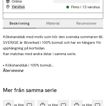
Online
Slut i lager
Varuhus
Finns i 13 varuhus
Beskrivning
Material
Recensioner
Beskrivning
Kökshandduk med motiv som hör den svenska sommaren till.

SVERIGE är tillverkad i 100% bomull och har en hängare för 
upphängning på kortsidan.

Kan matchas med andra delar i samma serie.

• Kökshandduk i 100% bomull

Återvinning
• Motiv med svensk sommar

Lämna gamla textilier till välgörenhet eller
• Hängare i kortsidan

återvinningscentral.
• Mått: 50x70 cm

• Matcha med andra delar ur samma serie
Mer från samma serie
Tillverkare
-50%
-50%
-50%
Åhléns AB
Hoppa över bildspelet
Dalagatan 100
Åhléns Home
Åhléns Home
Åhléns Home