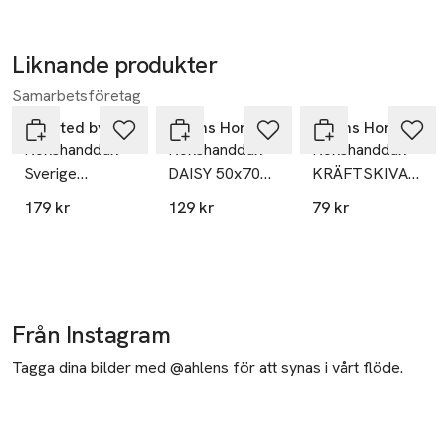
Liknande produkter
Samarbetsföretag
Hoppa över bildspelet
Created by Designtorget
Åhléns Home
Åhléns Home
Kökshandduk
Kökshandduk
Kökshandduk
Sverige
DAISY 50x70
KRÄFTSKIVA
50x70cm
cm
50x70 cm
179 kr
129 kr
79 kr
Från Instagram
Tagga dina bilder med @ahlens för att synas i vårt flöde.