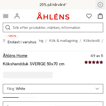
Hoppa till navigationsmenyn
Hoppa till innehåll
Hoppa till sidfot
För medlemmar - Shoppa nu
25% på hårvård*
Logga in
Favoriter
Var
Sök
-50%
Start
/
Hem & inredning
/
Kök & matlagning
/
Kökstextil
/
Endast i varuhus
Produktbilder
Hoppa över bildspelet
Produktinformation
Åhléns Home
4.9 av 5
4.9 av fem st
Kökshandduk SVERIGE 50x70 cm
Färg:
White
Slut i lager