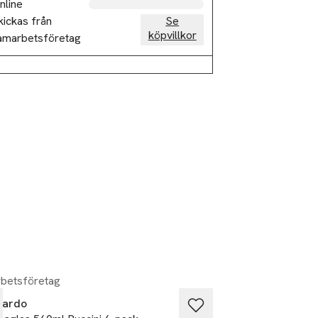
nline
kickas från
Se
köpvillkor
amarbetsföretag
betsföretag
Samarbetsföretag
nardo
Leonardo