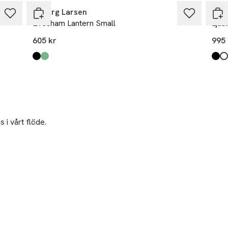
Dyberg Larsen
Des
Evesham Lantern Small
Ljus
605 kr
995 
Produkten finns i färgerna:
black/ white
green
,
,
Prod
Blac
Whit
 i vårt flöde.