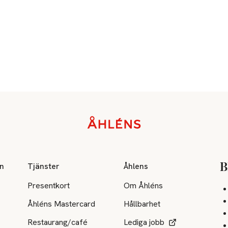
on
Tjänster
Åhlens
B
Presentkort
Om Åhléns
Åhléns Mastercard
Hållbarhet
Restaurang/café
Lediga jobb