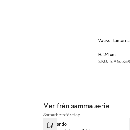
Beskrivning
Vacker lanterna
H: 24 cm
SKU: fe96c53
Mer från samma serie
Samarbetsföretag
Hoppa över bildspelet
Leonardo