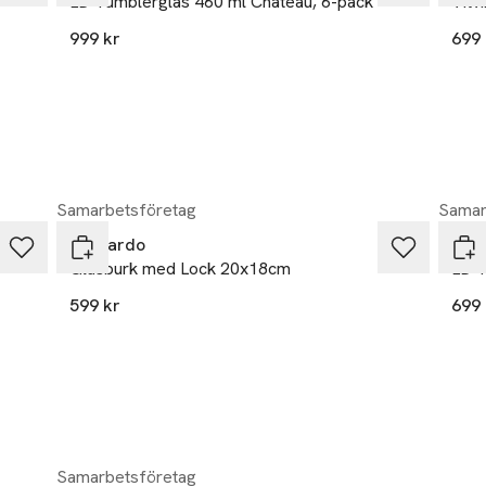
LD Tumblerglas 460 ml Chateau, 6-pack
Vitv
999 kr
699 
Samarbetsföretag
Samar
Leonardo
Leo
Glasburk med Lock 20x18cm
LD T
599 kr
699 
Samarbetsföretag