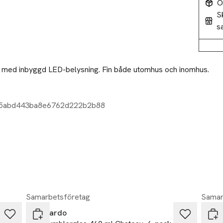
O
S
s
 med inbyggd LED-belysning. Fin både utomhus och inomhus.

95abd443ba8e6762d222b2b88
Samarbetsföretag
Samar
Leonardo
Leo