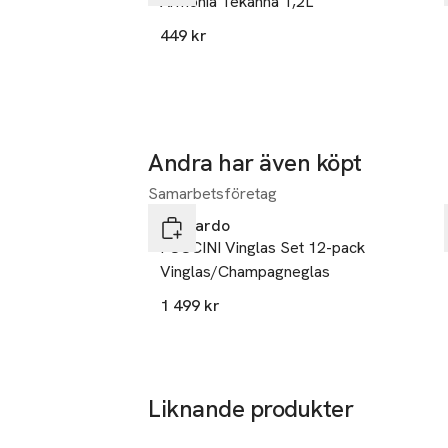
Armonia Tekanna 1,2L
449 kr
Andra har även köpt
Samarbetsföretag
Hoppa över bildspelet
Leonardo
PUCCINI Vinglas Set 12-pack
Vinglas/Champagneglas
1 499 kr
Liknande produkter
Hoppa över bildspelet