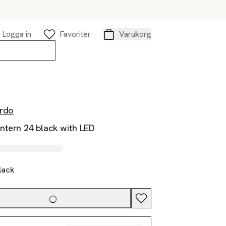
Logga in
Favoriter
Varukorg
Varukorg
rdo
ntern 24 black with LED
lack