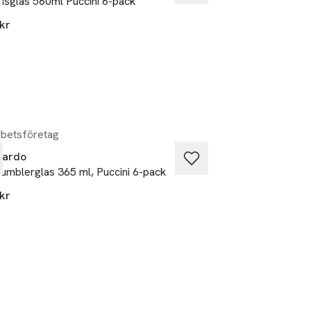
insglas 560ml Puccini 6-pack
Rödvinsglas 750m
kr
699 kr
betsföretag
Samarbetsföretag
nardo
Leonardo
umblerglas 365 ml, Puccini 6-pack
Cucina Kryddkvar
kr
699 kr
Samarbetsföretag