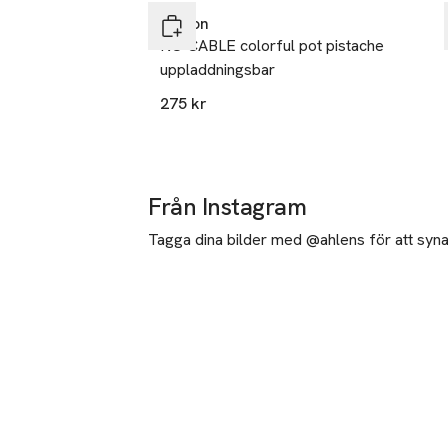
Unison
NO CABLE colorful pot pistache
uppladdningsbar
275 kr
Från Instagram
Tagga dina bilder med @ahlens för att synas