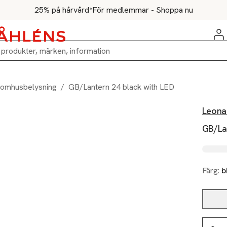
25% på hårvård*
För medlemmar - Shoppa nu
tomhusbelysning
/
GB/Lantern 24 black with LED
Leona
GB/La
Färg:
b