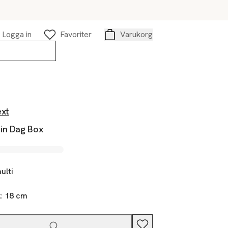
Logga in
Favoriter
Varukorg
Varukorg
ext
in Dag Box
ulti
k:
18 cm