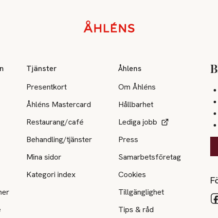
on
Tjänster
Åhlens
B
Presentkort
Om Åhléns
Åhléns Mastercard
Hållbarhet
Restaurang/café
Lediga jobb
Behandling/tjänster
Press
Mina sidor
Samarbetsföretag
Kategori index
Cookies
Fö
ner
Tillgänglighet
e
Tips & råd