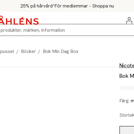
25% på hårvård*
För medlemmar - Shoppa nu
 pussel
/
Böcker
/
Bok Min Dag Box
Nicot
Bok M
Färg:
m
Storle