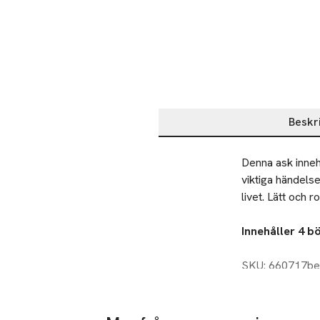
Beskr
Beskrivning
Denna ask innehå
viktiga händelse
livet. Lätt och 
Min dag
SKU: 660717b
Min kväll
Minnen
Min framtid