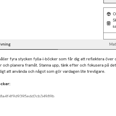
O
S
s
ivning
Mat
ller fyra stycken fylla-i-böcker som får dig att reflektera över d
r och planera framåt. Stanna upp, tänk efter och fokusera på det s
roligt att använda och något som gör vardagen lite trevligare.
Innehåller 4 böcker: 
e8a4f4f9d9395edd2cb34989b