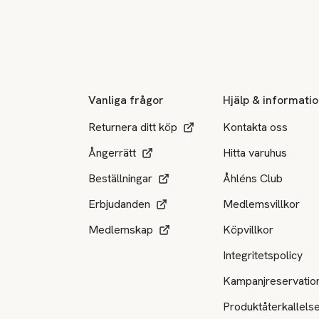
Sidfot
Vanliga frågor
Hjälp & informati
Returnera ditt köp
Kontakta oss
Ångerrätt
Hitta varuhus
Beställningar
Åhléns Club
Erbjudanden
Medlemsvillkor
Medlemskap
Köpvillkor
Integritetspolicy
Kampanjreservatio
Produktåterkallels