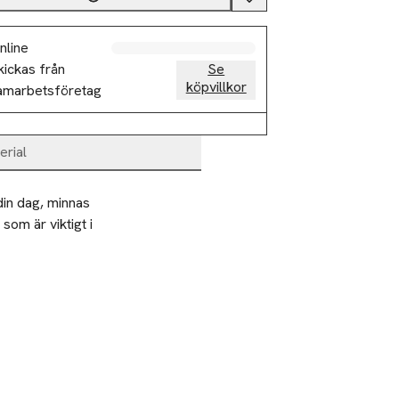
nline
kickas från
Se
köpvillkor
amarbetsföretag
erial
in dag, minnas 
om är viktigt i 