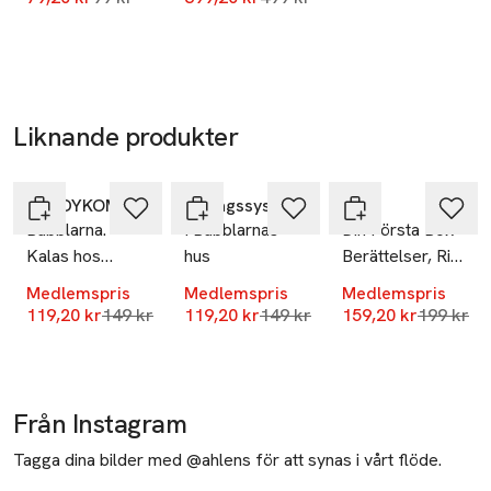
SKU: 66512015
Liknande produkter
-20%
-20%
-20%
Hoppa över bildspelet
TEDDYKOMPANIET
Förlagssystem
Ren
Babblarna.
I Babblarnas
Din Första Bok -
Kalas hos
hus
Berättelser, Rim
Babblarna
Och Sånger
Medlemspris
Medlemspris
Medlemspris
Lägsta pris 30 dagar
Lägsta pris 30 dagar
Lägsta pr
119,20 kr
149 kr
119,20 kr
149 kr
159,20 kr
199 kr
Från Instagram
Tagga dina bilder med @ahlens för att synas i vårt flöde.