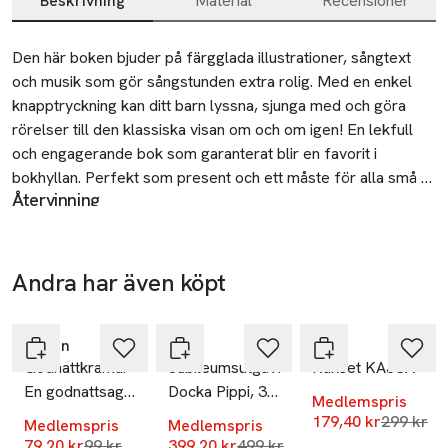
Beskrivning
Material
Recensioner
Beskrivning
Den här boken bjuder på färgglada illustrationer, sångtext 
och musik som gör sångstunden extra rolig. Med en enkel 
knapptryckning kan ditt barn lyssna, sjunga med och göra 
rörelser till den klassiska visan om och om igen! En lekfull 
och engagerande bok som garanterat blir en favorit i 
bokhyllan. Perfekt som present och ett måste för alla små 
Återvinning
sångfåglar!
Sorteras som restavfall (brännbart)
Tillverkare
Andra har även köpt
Tukan Förlag
-20%
-20%
-40%
Hoppa över bildspelet
Örlogsvägen 15
426 71 Västra Frölunda
Tukan
PIPPI
Koja
Sweden
Godnattkramar
Jubileumsutgåva
Kakset KAJSA
En godnattsaga
Docka Pippi, 3
info@tukanforlag.se
Medlemspris
E-post
om kärlek
delar
Lägsta pr
179,40 kr
299 kr
Medlemspris
Medlemspris
Mobilnummer
Lägsta pris 30 dagar
Lägsta pris 30 dagar
79,20 kr
99 kr
399,20 kr
499 kr