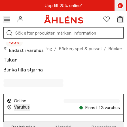
Hoppa till navigationsmenyn
Hoppa till innehåll
Hoppa till sidfot
Kod: AUG25 - Shoppa nu
Upp till 25% online*
Logga in
Favoriter
Var
Sök
-20%
Start
/
Hem & inredning
/
Böcker, spel & pussel
/
Böcker
/
Endast i varuhus
Tukan
Produktbilder
Hoppa över bildspelet
Produktinformation
Blinka lilla stjärna
Online
Varuhus
Finns i 13 varuhus