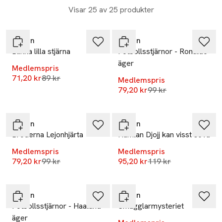
Visar 25 av 25 produkter
-20%
-20%
Tukan
Tukan
Blinka lilla stjärna
Fotbollsstjärnor - Ronaldo
äger
Medlemspris
Lägsta pris 30 dagar
71,20 kr
89 kr
Medlemspris
Lägsta pris 30 dagar
79,20 kr
99 kr
-20%
-20%
Tukan
Tukan
Bröderna Lejonhjärta
Humlan Djojj kan visst sova
Medlemspris
Medlemspris
Lägsta pris 30 dagar
Lägsta pris 30 dagar
79,20 kr
99 kr
95,20 kr
119 kr
-20%
-20%
Tukan
Tukan
Fotbollsstjärnor - Haaland
Smugglarmysteriet
äger