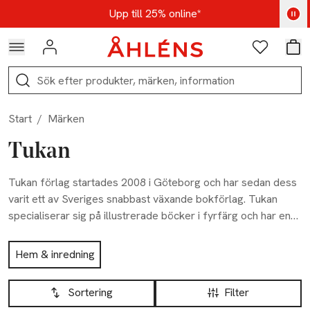
Hoppa till navigationsmenyn
Hoppa till innehåll
Hoppa till sidfot
Kod: AUG25 - Shoppa nu
Upp till 25% online*
Logga in
Favoriter
Var
Sök
Start
/
Märken
Tukan
Tukan förlag startades 2008 i Göteborg och har sedan dess
varit ett av Sveriges snabbast växande bokförlag. Tukan
specialiserar sig på illustrerade böcker i fyrfärg och har en
stor variation på sin utgivning, så som färgstarka
Hoppa till produktsidan
faktaböcker, originella pysselböcker och inspirerande
Hem & inredning
kokböcker. De ger även ut barnböcker av olika slag under
Hoppa till produktsidan
Lista över produkter
imprintet Toco Tukan. Tukan representerar också det
Sortering
Filter
brittiska förlaget Parragon i Sverige.