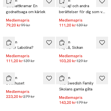
Tukan
Tukan
Godnattkramar En
Hej haj! och andra
godnattsaga om kärlek
berättelser för dig som vill
börja läsa, Läs-nivå 1
Medlemspris
Medlemspris
Lägsta pris 30 dagar
Lägsta pris 30 dag
79,20 kr
99 kr
111,20 kr
139 kr
-20%
-20%
Tukan
Tukan
Var är Labolina?
Hej då, Sickan
Medlemspris
Medlemspris
Lägsta pris 30 dagar
Lägsta pris 30 dag
111,20 kr
139 kr
103,20 kr
129 kr
-20%
-20%
Tukan
Tukan
Dockhuset
The Swedish Family
Skolans gamla gåta
Medlemspris
Lägsta pris 30 dagar
223,20 kr
279 kr
Medlemspris
-20%
Lägsta pris 30 dag
143,20 kr
179 kr
-20%
Endast i varuhus