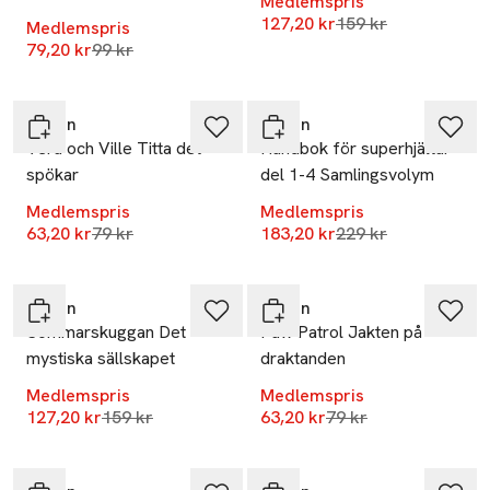
Medlemspris
Lägsta pris 30 dag
127,20 kr
159 kr
Medlemspris
Lägsta pris 30 dagar
79,20 kr
99 kr
-20%
-20%
Tukan
Tukan
Vera och Ville Titta det
Handbok för superhjältar
spökar
del 1-4 Samlingsvolym
Medlemspris
Medlemspris
Lägsta pris 30 dagar
Lägsta pris 30 dag
63,20 kr
79 kr
183,20 kr
229 kr
-20%
-20%
Tukan
Tukan
Sommarskuggan Det
Paw Patrol Jakten på
mystiska sällskapet
draktanden
Medlemspris
Medlemspris
Lägsta pris 30 dagar
Lägsta pris 30 dagar
127,20 kr
159 kr
63,20 kr
79 kr
-20%
-20%