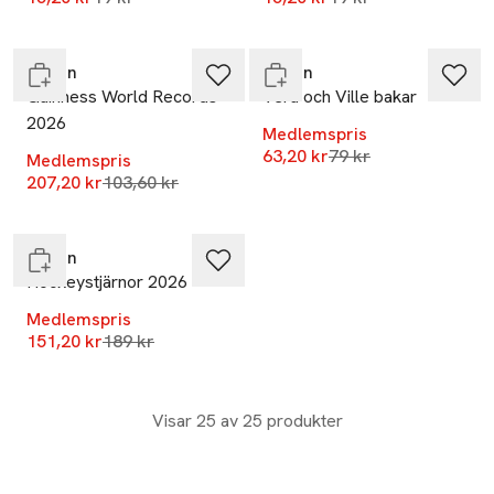
Endast i varuhus
Endast i varuhus
Tukan
Tukan
Guinness World Records
Vera och Ville bakar
2026
Medlemspris
Lägsta pris 30 dagar
63,20 kr
79 kr
Medlemspris
-20%
Lägsta pris 30 dagar
207,20 kr
103,60 kr
Slut i lager
Tukan
Hockeystjärnor 2026
Medlemspris
Lägsta pris 30 dagar
151,20 kr
189 kr
Visar 25 av 25 produkter