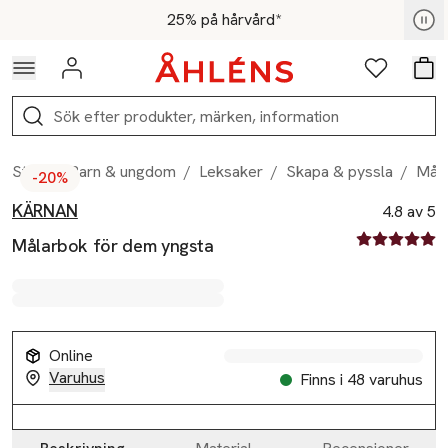
Hoppa till navigationsmenyn
Hoppa till innehåll
Hoppa till sidfot
För medlemmar - Shoppa nu
25% på hårvård*
Logga in
Favoriter
Var
Sök
Start
/
Barn & ungdom
/
Leksaker
/
Skapa & pyssla
/
Måla
-20%
KÄRNAN
Produktbilder
Hoppa över bildspelet
Produktinformation
4.8 av 5
4.8 av fem st
Målarbok för dem yngsta
Online
Varuhus
Finns i 48 varuhus