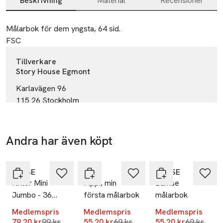
Beskrivning
Material
Recensioner
Beskrivning
Målarbok för dem yngsta, 64 sid.

FSC
Tillverkare
Story House Egmont
Karlavägen 96
115 26 Stockholm
Sweden
orderkontor@egmont.se
E-post
Andra har även köpt
Mobilnummer
-20%
-20%
-20%
Hoppa över bildspelet
SKU: 65398456
SENSE
PIPPI
BAMSE
Kritor Mini
Pippi, min
Bamse
Jumbo - 36
första målarbok
målarbok
kritor
Medlemspris
Medlemspris
Medlemspris
Lägsta pris 30 dagar
Lägsta pris 30 dagar
Lägsta pri
79,20 kr
99 kr
55,20 kr
69 kr
55,20 kr
69 kr