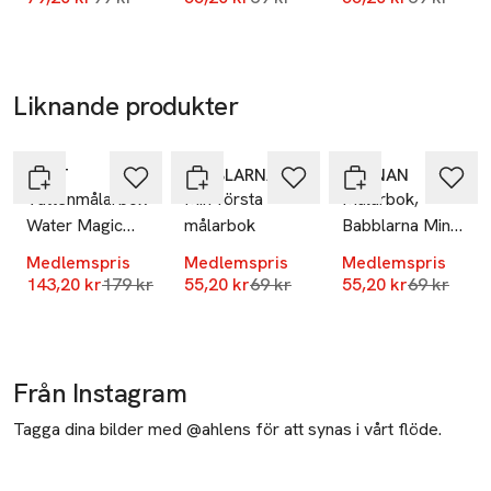
Liknande produkter
-20%
-20%
-20%
Hoppa över bildspelet
GALT
BABBLARNA
KÄRNAN
Vattenmålarbok
Min första
Målarbok,
Water Magic
målarbok
Babblarna Min
Bondgårdsdjur
allra första
Medlemspris
Medlemspris
Medlemspris
målarbok
Lägsta pris 30 dagar
Lägsta pris 30 dagar
Lägsta pri
143,20 kr
179 kr
55,20 kr
69 kr
55,20 kr
69 kr
Från Instagram
Tagga dina bilder med @ahlens för att synas i vårt flöde.