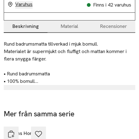
Varuhus
Finns i 42 varuhus
Beskrivning
Material
Recensioner
Beskrivning
Rund badrumsmatta tillverkad i mjuk bomull.

Materialet är supermjukt och fluffigt och mattan kommer i 
flera snygga färger.

• Rund badrumsmatta

• 100% bomull

• Mjuk och fluffig

Tillverkare
Åhléns AB
Diameter: 70 cm
Dalagatan 100
Mer från samma serie
113 43 Stockholm
Hoppa över bildspelet
Sweden
Åhléns Home
info.hk@ahlens.se