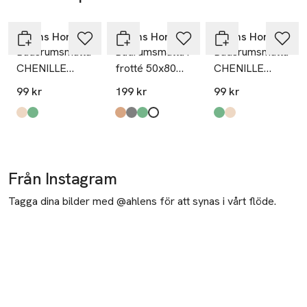
Hoppa över bildspelet
Åhléns Home
Åhléns Home
Åhléns Home
Badsrumsmatta
Badrumsmatta i
Badsrumsmatta
CHENILLE
frotté 50x80
CHENILLE
50x80 cm
cm
50x80 cm
99 kr
199 kr
99 kr
Produkten finns i färgerna:
Beige
Green
,
,
Produkten finns i färgerna:
Dark Mole
Lt Grey
Dusty Green
White
,
,
,
,
Produkten finns i fä
Green
Beige
,
,
Från Instagram
Tagga dina bilder med @ahlens för att synas i vårt flöde.