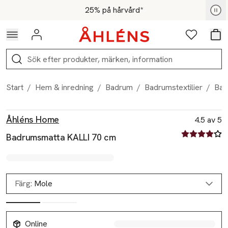
Hoppa till navigationsmenyn
Hoppa till innehåll
Hoppa till sidfot
För medlemmar - Shoppa nu
25% på hårvård*
Logga in
Favoriter
Var
Sök
Start
/
Hem & inredning
/
Badrum
/
Badrumstextilier
/
Bad
Produktbilder
Hoppa över bildspelet
Produktinformation
Åhléns Home
4.5 av 5
4.5 av fem st
Badrumsmatta KALLI 70 cm
Färg:
Mole
Online