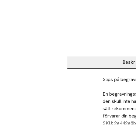
Beskr
Beskrivning
Slips på begravn
En begravningss
den skull inte h
sätt rekommender
förvarar din beg
försiktigt upp 
SKU: 2e442e8