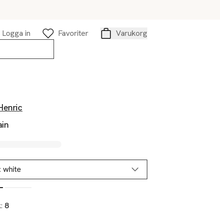
Logga in
Favoriter
Varukorg
Varukorg
Henric
ain
:
white
k:
8