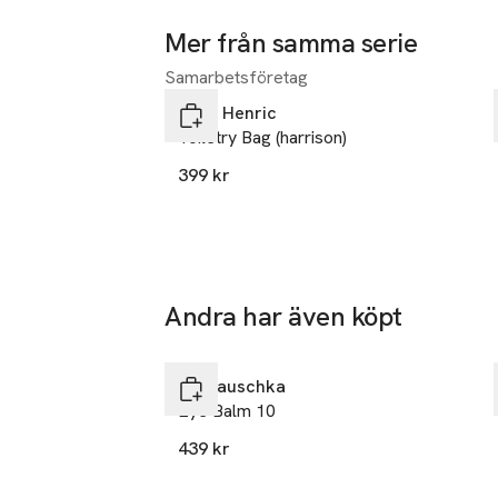
Mer från samma serie
Samarbetsföretag
Hoppa över bildspelet
John Henric
Toiletry Bag (harrison)
399 kr
Andra har även köpt
Hoppa över bildspelet
Dr. Hauschka
Eye Balm 10
439 kr