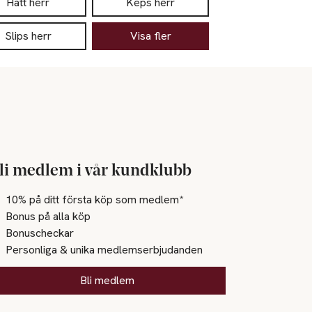
Hatt herr
Keps herr
Slips herr
Visa fler
li medlem i vår kundklubb
10% på ditt första köp som medlem*
Bonus på alla köp
Bonuscheckar
Personliga & unika medlemserbjudanden
Bli medlem