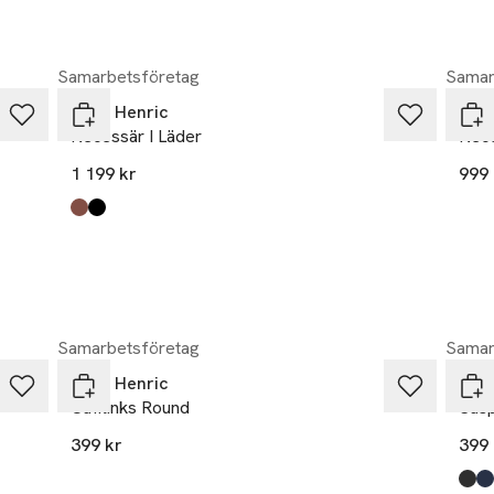
Samarbetsföretag
Samar
John Henric
Joh
Necessär I Läder
Nec
1 199 kr
999 
Produkten finns i färgerna:
chestnut
black
,
,
Samarbetsföretag
Samar
John Henric
Joh
Cufflinks Round
Susp
399 kr
399 
Prod
blac
blue