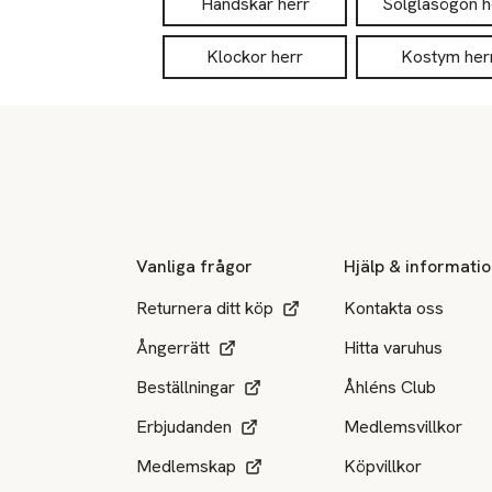
Handskar herr
Solglasögon h
Klockor herr
Kostym her
Sidfot
Vanliga frågor
Hjälp & informati
Returnera ditt köp
Kontakta oss
Ångerrätt
Hitta varuhus
Beställningar
Åhléns Club
Erbjudanden
Medlemsvillkor
Medlemskap
Köpvillkor