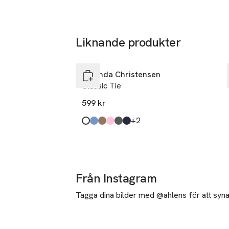
Liknande produkter
Hoppa över bildspelet
Amanda Christensen
Classic Tie
599 kr
till
+2
Produkten finns i färgerna:
White
Sky Blue
Beige
Pink
Olive
Navy
,
,
,
,
,
,
Från Instagram
Tagga dina bilder med @ahlens för att synas