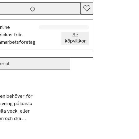
nline
kickas från
Se
köpvillkor
amarbetsföretag
erial
en behöver för 
avning på bästa 
la veck, eller 
n och dra 