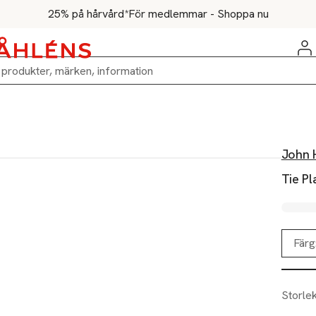
25% på hårvård*
För medlemmar - Shoppa nu
John 
Tie Pl
Färg
Storle