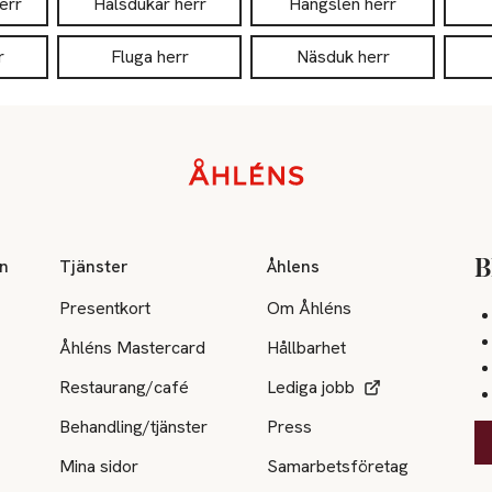
err
Halsdukar herr
Hängslen herr
r
Fluga herr
Näsduk herr
on
Tjänster
Åhlens
B
Presentkort
Om Åhléns
Åhléns Mastercard
Hållbarhet
Restaurang/café
Lediga jobb
Behandling/tjänster
Press
Mina sidor
Samarbetsföretag