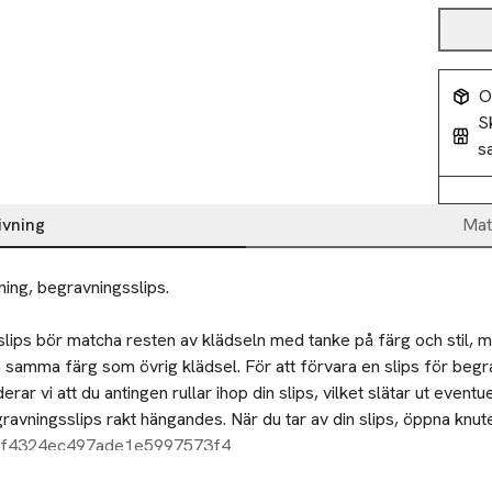
O
S
s
ivning
Mat
ing, begravningsslips.

lips bör matcha resten av klädseln med tanke på färg och stil, m
a samma färg som övrig klädsel. För att förvara en slips för begr
ar vi att du antingen rullar ihop din slips, vilket slätar ut eventuel
ravningsslips rakt hängandes. När du tar av din slips, öppna knute
slipsens breda ända för att minimera påfrestningen på tyget.
bf4324ec497ade1e5997573f4