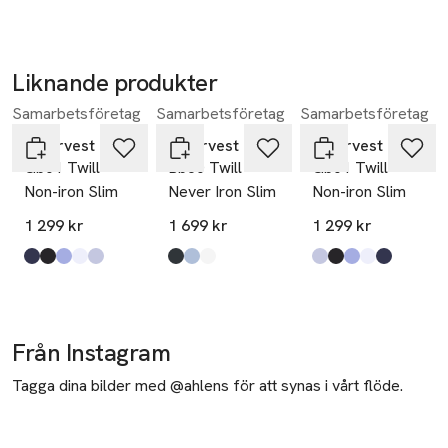
Liknande produkter
Samarbetsföretag
Samarbetsföretag
Samarbetsföretag
Hoppa över bildspelet
J.Harvest & Frost
J.Harvest & Frost
J.Harvest & Frost
Gb01 Twill
Bb60 Twill
Gb01 Twill
Non-iron Slim
Never Iron Slim
Non-iron Slim
1 299 kr
1 699 kr
1 299 kr
Produkten finns i färgerna:
marin
svart
mellanblå
vit
ljusblå
,
,
,
,
,
Produkten finns i färgerna:
svart
ljusblå
vit
,
,
,
Produkten finns i fä
ljusblå
svart
mellanblå
vit
marin
,
,
,
,
,
Från Instagram
Tagga dina bilder med @ahlens för att synas i vårt flöde.