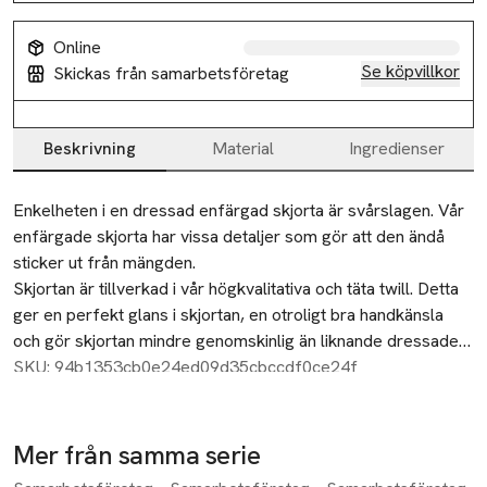
Online
Se köpvillkor
Skickas från samarbetsföretag
Beskrivning
Material
Ingredienser
Beskrivning
Enkelheten i en dressad enfärgad skjorta är svårslagen. Vår 
enfärgade skjorta har vissa detaljer som gör att den ändå 
sticker ut från mängden. 

Skjortan är tillverkad i vår högkvalitativa och täta twill. Detta 
ger en perfekt glans i skjortan, en otroligt bra handkänsla 
och gör skjortan mindre genomskinlig än liknande dressade 
skjortor. Split yoke i rygg, medium cut-away krage och en 35 
SKU: 94b1353cb0e24ed09d35cbccdf0ce24f
mm bred knappslå sätter standarden för denna stiliga, men 
klassisk skjorta.  Tejpade sömmar och Non-Iron behandling 
gör skjortan mycket lättskött.
Mer från samma serie