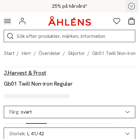
Hoppa till navigationsmenyn
Hoppa till innehåll
Hoppa till sidfot
För medlemmar - Shoppa nu
25% på hårvård*
Logga in
Favoriter
Var
Sök
Start
/
Herr
/
Överdelar
/
Skjortor
/
Gb01 Twill Non-iron 
Produktbilder
Hoppa över bildspelet
Produktinformation
J.Harvest & Frost
Gb01 Twill Non-iron Regular
Färg:
svart
Storlek:
L 41/42