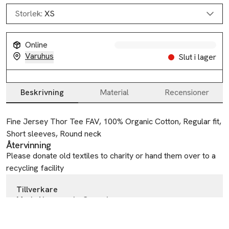
Storlek:
XS
Online
Varuhus
Slut i lager
Beskrivning
Material
Recensioner
Beskrivning
Fine Jersey Thor Tee FAV, 100% Organic Cotton, Regular fit, 
Short sleeves, Round neck
Återvinning
Please donate old textiles to charity or hand them over to a
recycling facility
Tillverkare
Mads Nørgaard - Copenhagen
Amagertorv 13