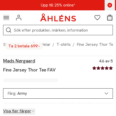
Hoppa till navigationsmenyn
Hoppa till innehåll
Hoppa till sidfot
Kod: AUG25 - Shoppa nu
Upp till 25% online*
Logga in
Favoriter
Var
Sök
Start
/
Herr
/
Överdelar
/
T-shirts
/
Fine Jersey Thor Te
Ta 2 betala 699:-
Produktbilder
Hoppa över bildspelet
Produktinformation
Mads Nørgaard
4.6 av 5
4.6 av fem st
Fine Jersey Thor Tee FAV
Färg:
Army
Visa fler färger