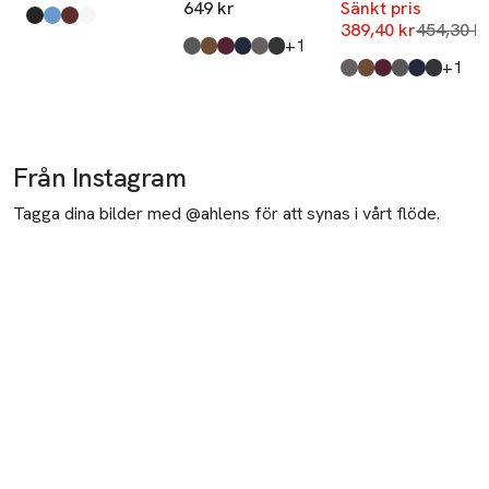
649 kr
Sänkt pris
Produkten finns i färgerna:
Black
Blue
Rust
White
,
,
,
,
Lägsta pr
389,40 kr
454,30 k
till
+1
Produkten finns i färgerna:
Dark Grey Melange
Cocoa
Winetasting
Parisian Night
Beluga
Black
,
,
,
,
,
,
till
+1
Produkten finns i fä
Beluga
Cocoa
Winetasting
Dark Grey Melange
Parisian Night
Black
,
,
,
,
,
Från Instagram
Tagga dina bilder med @ahlens för att synas i vårt flöde.