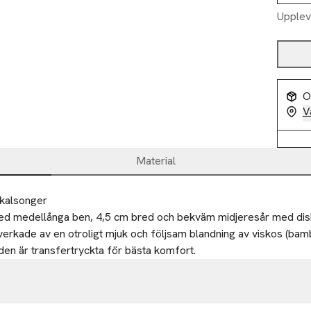
Upplev
O
V
Material
rkalsonger
d medellånga ben, 4,5 cm bred och bekväm midjeresår med disk
verkade av en otroligt mjuk och följsam blandning av viskos (bamb
åden är transfertryckta för bästa komfort.