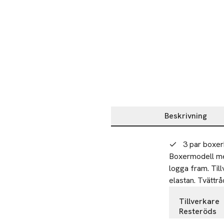
Beskrivning
Beskrivning
3 par boxe
Boxermodell me
logga fram. Till
elastan. Tvättr
Tillverkare
Resteröds