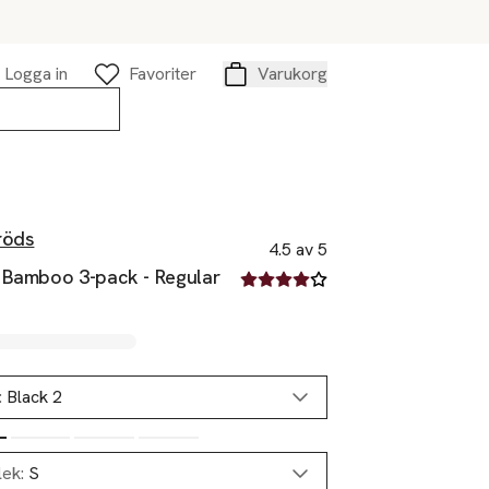
Logga in
Favoriter
Varukorg
Varukorg
röds
4.5 av 5
 Bamboo 3-pack - Regular
4.5 av fem stjärnor
:
Black 2
lek:
S