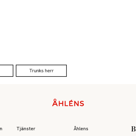
Trunks herr
on
Tjänster
Åhlens
B