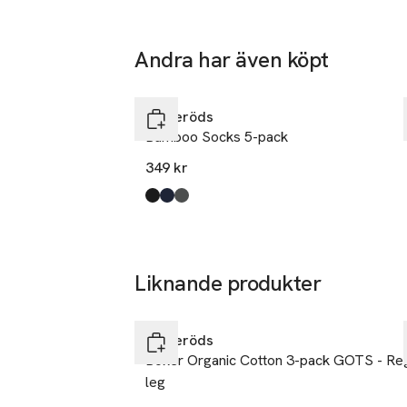
Bornholmsve
7400 Hernin
Denmark
Andra har även köpt
jbs@jbs.dk
Hoppa över bildspelet
E-post
Resteröds
Mobilnumme
Bamboo Socks 5-pack
SKU: 88440780
349 kr
Produkten finns i färgerna:
Pitch Black
Navy
Grey Melange
,
,
,
Liknande produkter
Hoppa över bildspelet
Resteröds
Boxer Organic Cotton 3-pack GOTS - Re
leg