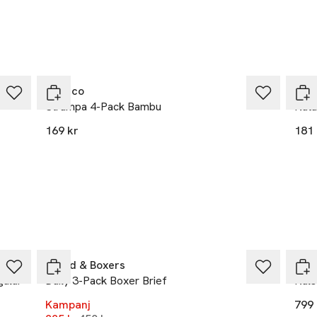
j 1
g
Topeco
The
r
Strumpa 4-Pack Bambu
Natu
169 kr
181 
-50%
Bread & Boxers
Res
gular
Daily 3-Pack Boxer Brief
Kals
Kampanj
799 