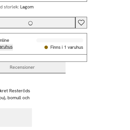
d storlek:
Lagom
nline
aruhus
Finns i 1 varuhus
Recensioner
ret Resteröds 
u), bomull och 