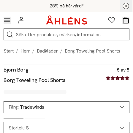
Hoppa till navigationsmenyn
Hoppa till innehåll
Hoppa till sidfot
För medlemmar - Shoppa nu
25% på hårvård*
Logga in
Favoriter
Var
Sök
Start
/
Herr
/
Badkläder
/
Borg Toweling Pool Shorts
Produktbilder
Hoppa över bildspelet
Produktinformation
Björn Borg
5 av 5
5 av fem stjä
Borg Toweling Pool Shorts
Färg:
Tradewinds
Storlek:
S