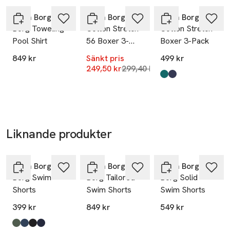
Hoppa över bildspelet
Mobilnummer
Björn Borg
Björn Borg
Björn Borg
SKU: 66329675
Borg Toweling
Cotton Stretch
Cotton Stretch
Pool Shirt
56 Boxer 3-
Boxer 3-Pack
Pack
849 kr
Sänkt pris
499 kr
Lägsta pris 30 dagar
249,50 kr
299,40 kr
Produkten finns i fä
Multipack 3
Multipack 2
,
,
Liknande produkter
Ta 2 betala
599:-
Hoppa över bildspelet
Björn Borg
Björn Borg
Björn Borg
Borg Swim
Borg Tailored
Borg Solid
Shorts
Swim Shorts
Swim Shorts
399 kr
849 kr
549 kr
Produkten finns i färgerna:
Duck Green
Sargasso Sea
Black Beauty
Night Sky
,
,
,
,