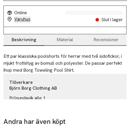
Online
Varuhus
Slut i lager
Beskrivning
Material
Recensioner
Beskrivning
Ett par klassiska poolshorts för herrar med två sidofickor, i 
mjukt frottétyg av bomull och polyester. De passar perfekt 
ihop med Borg Toweling Pool Shirt.
Tillverkare
Björn Borg Clothing AB
Frösundavik alle 1
169 70 Solna
Sweden
Andra har även köpt
40% vid köp
info@bjornborg.com
E-post
-17%
över 200kr