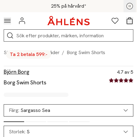
Hoppa till navigationsmenyn
Hoppa till innehåll
Hoppa till sidfot
För medlemmar - Shoppa nu
25% på hårvård*
Logga in
Favoriter
Var
Sök
Start
/
Herr
/
Badkläder
/
Borg Swim Shorts
Ta 2 betala 599:-
Produktbilder
Hoppa över bildspelet
Produktinformation
Björn Borg
4.7 av 5
4.7 av fem st
Borg Swim Shorts
Färg:
Sargasso Sea
Storlek:
S