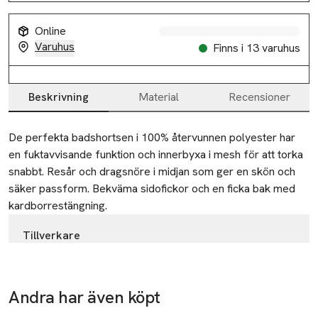
Online
Varuhus
Finns i 13 varuhus
Beskrivning
Material
Recensioner
Beskrivning
De perfekta badshortsen i 100% återvunnen polyester har 
en fuktavvisande funktion och innerbyxa i mesh för att torka 
snabbt. Resår och dragsnöre i midjan som ger en skön och 
säker passform. Bekväma sidofickor och en ficka bak med 
kardborrestängning.
Tillverkare
Björn Borg Clothing AB
Frösundavik alle 1
169 70 Solna
Andra har även köpt
Gåva på
Gåva på
Sweden
köpet
köpet
-14%