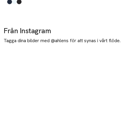
Produkten finns i färgerna:
Jl Navy
Skywriting
Black
,
,
,
Från Instagram
Tagga dina bilder med @ahlens för att synas i vårt flöde.