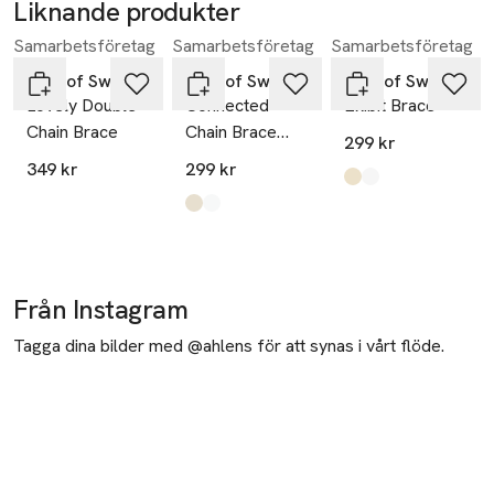
Liknande produkter
Samarbetsföretag
Samarbetsföretag
Samarbetsföretag
Hoppa över bildspelet
SNÖ of Sweden
SNÖ of Sweden
SNÖ of Sweden
Lovely Double
Connected
Exibit Brace
Chain Brace
Chain Brace
299 kr
Heart
349 kr
299 kr
Produkten finns i fä
plain g
plain s
,
,
Produkten finns i färgerna:
g/clear
s/clear
,
,
Från Instagram
Tagga dina bilder med @ahlens för att synas i vårt flöde.