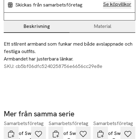
Se köpvillkor
Skickas från samarbetsföretag
Beskrivning
Material
Beskrivning
Ett stilrent armband som funkar med både avslappnade och 
festliga outfits. 

Armbandet har justerbara länkar.
SKU: cb5bf06dfc5240258756e6656cc29e8e
Mer från samma serie
Samarbetsföretag
Samarbetsföretag
Samarbetsföretag
Hoppa över bildspelet
SNÖ of Sweden
SNÖ of Sweden
SNÖ of Sweden