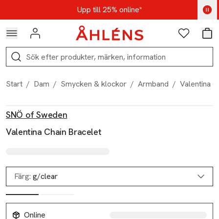
Hoppa till navigationsmenyn
Hoppa till innehåll
Hoppa till sidfot
Kod: AUG25 - Shoppa nu
Upp till 25% online*
Logga in
Favoriter
Var
Sök
Start
/
Dam
/
Smycken & klockor
/
Armband
/
Valentina C
Produktbilder
Hoppa över bildspelet
Produktinformation
SNÖ of Sweden
Valentina Chain Bracelet
Färg:
g/clear
Online