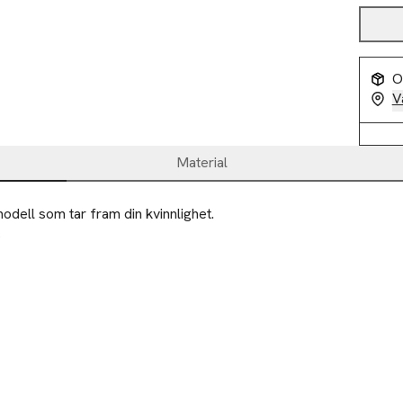
O
V
Material
odell som tar fram din kvinnlighet.