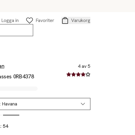
Logga in
Favoriter
Varukorg
Varukorg
an
4 av 5
4 av fem stjärnor
asses 0RB4378
:
Havana
k:
54