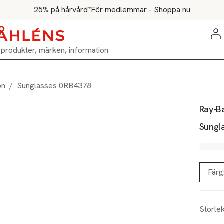
25% på hårvård*
För medlemmar - Shoppa nu
on
/
Sunglasses 0RB4378
Ray-B
Sungl
Färg
Storle