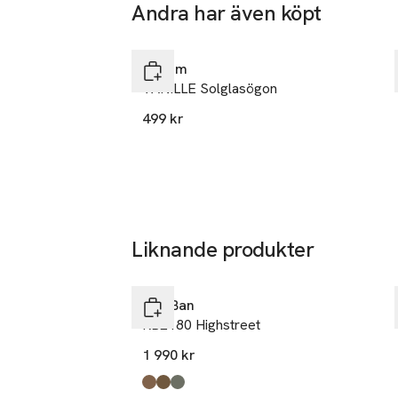
Andra har även köpt
Hoppa över bildspelet
Pilgrim
VANILLE Solglasögon
499 kr
Liknande produkter
Hoppa över bildspelet
Ray-Ban
RB2180 Highstreet
1 990 kr
Produkten finns i färgerna:
Lt.turtle
Dark Brown
Black
,
,
,