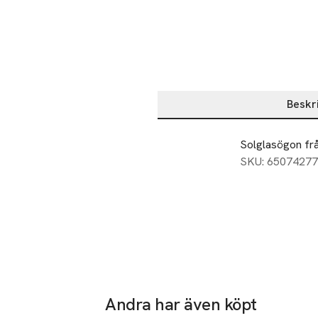
Beskr
Beskrivning
Solglasögon fr
SKU: 65074277
Andra har även köpt
-25%