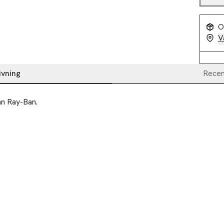
O
V
ivning
Recen
ån Ray-Ban.
-40%
-40