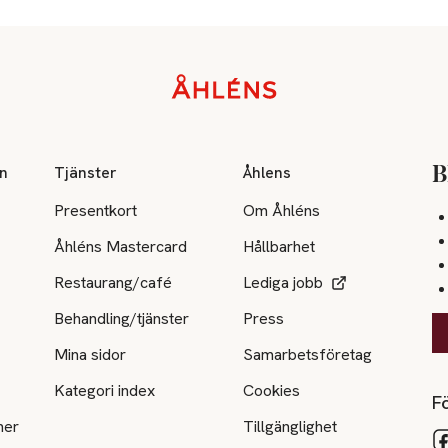
on
Tjänster
Åhlens
B
Presentkort
Om Åhléns
Åhléns Mastercard
Hållbarhet
Restaurang/café
Lediga jobb
Behandling/tjänster
Press
Mina sidor
Samarbetsföretag
Kategori index
Cookies
Fö
ner
Tillgänglighet