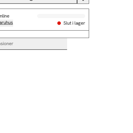
nline
aruhus
Slut i lager
sioner
%
-40%