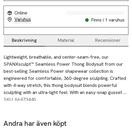
Online
Varuhus
Finns i 1 varuhus
Beskrivning
Material
Recensioner
Beskrivning
Lightweight, breathable, and center-seam-free, our 
SPANXsculpt™ Seamless Power Thong Bodysuit from our 
best-selling Seamless Power shapewear collection is 
engineered for comfortable, 360-degree sculpting. Crafted 
with 4-way stretch, this thong bodysuit blends powerful 
sculpting with an ultra-light feel. With an easy-snap gusset 
and adjustable straps that eliminate any rolling, it's perfect 
SKU: 66473440
for everyday wear or special occasions—and goes 
undetected under clothing. Yep, no VPL (visible panty line) 
here!
Andra har även köpt