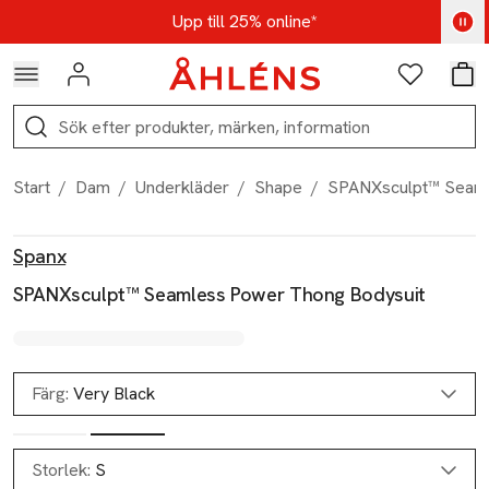
Hoppa till navigationsmenyn
Hoppa till innehåll
Hoppa till sidfot
Kod: AUG25 - Shoppa nu
Upp till 25% online*
Logga in
Favoriter
Var
Sök
Start
/
Dam
/
Underkläder
/
Shape
/
SPANXsculpt™ Seaml
Produktbilder
Hoppa över bildspelet
Produktinformation
Spanx
SPANXsculpt™ Seamless Power Thong Bodysuit
Färg:
Very Black
Storlek:
S