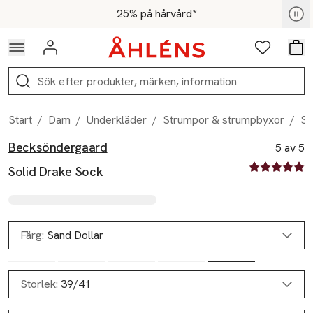
Hoppa till navigationsmenyn
Hoppa till innehåll
Hoppa till sidfot
För medlemmar - Shoppa nu
25% på hårvård*
Logga in
Favoriter
Var
Sök
Start
/
Dam
/
Underkläder
/
Strumpor & strumpbyxor
/
So
Becksöndergaard
Produktbilder
Hoppa över bildspelet
Produktinformation
5 av 5
5 av fem stjä
Solid Drake Sock
Färg:
Sand Dollar
Storlek:
39/41