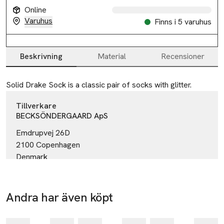
Online
Varuhus
Finns i 5 varuhus
Beskrivning
Material
Recensioner
Beskrivning
Solid Drake Sock is a classic pair of socks with glitter.
Tillverkare
BECKSÖNDERGAARD ApS
Emdrupvej 26D
2100 Copenhagen
Denmark
email@becksondergaard.com
E-post
Mobilnummer
Andra har även köpt
Gåva på
-17%
köpet
-17%
SKU: 65975682
Hoppa över bildspelet