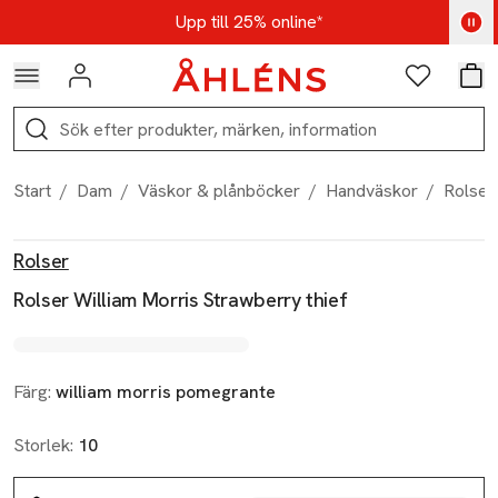
Hoppa till navigationsmenyn
Hoppa till innehåll
Hoppa till sidfot
Kod: AUG25 - Shoppa nu
Upp till 25% online*
Logga in
Favoriter
Var
Sök
Start
/
Dam
/
Väskor & plånböcker
/
Handväskor
/
Rolser
Produktbilder
Hoppa över bildspelet
Produktinformation
Rolser
Rolser William Morris Strawberry thief
Färg:
william morris pomegrante
Storlek:
10