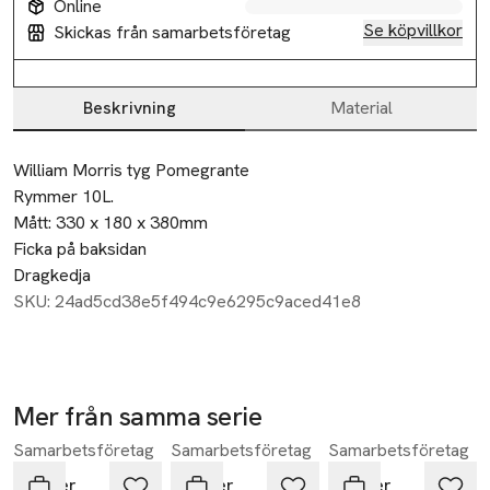
Online
Se köpvillkor
Skickas från samarbetsföretag
Beskrivning
Material
Beskrivning
William Morris tyg Pomegrante

Rymmer 10L.

Mått: 330 x 180 x 380mm

Ficka på baksidan

Dragkedja
SKU: 24ad5cd38e5f494c9e6295c9aced41e8
Mer från samma serie
Samarbetsföretag
Samarbetsföretag
Samarbetsföretag
Hoppa över bildspelet
Rolser
Rolser
Rolser