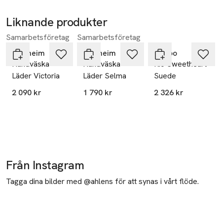
Liknande produkter
Samarbetsföretag
Samarbetsföretag
Hoppa över bildspelet
Carlheim
Carlheim
Nunoo
Handväska
Handväska
Rio Sweetheart
Läder Victoria
Läder Selma
Suede
2 090 kr
1 790 kr
2 326 kr
Från Instagram
Tagga dina bilder med @ahlens för att synas i vårt flöde.