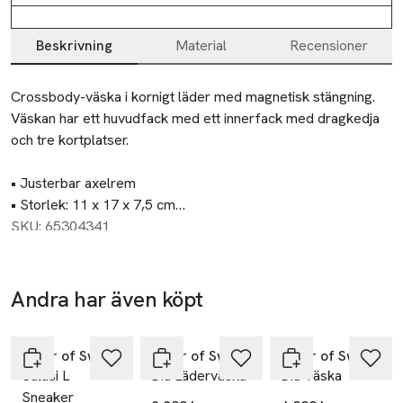
Beskrivning
Material
Recensioner
Beskrivning
Crossbody-väska i kornigt läder med magnetisk stängning. 
Väskan har ett huvudfack med ett innerfack med dragkedja 
och tre kortplatser.

• Justerbar axelrem

• Storlek: 11 x 17 x 7,5 cm

• Tillverkad i Indien
SKU: 65304341
Andra har även köpt
Hoppa över bildspelet
Tiger of Sweden
Tiger of Sweden
Tiger of Sweden
Salasi L
Diu Läderväska
Diu Väska
Sneaker