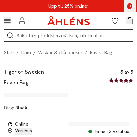
Hoppa till navigationsmenyn
Hoppa till innehåll
Hoppa till sidfot
Kod: AUG25 - Shoppa nu
Upp till 25% online*
Logga in
Favoriter
Var
Sök
Start
/
Dam
/
Väskor & plånböcker
/
Ravea Bag
Produktbilder
Hoppa över bildspelet
Produktinformation
Tiger of Sweden
5 av 5
5 av fem stjä
Ravea Bag
Färg:
Black
Online
Varuhus
Finns i 2 varuhus