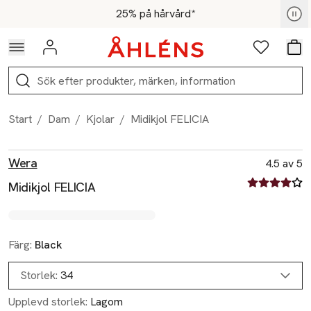
Hoppa till navigationsmenyn
Hoppa till innehåll
Hoppa till sidfot
För medlemmar - Shoppa nu
25% på hårvård*
Logga in
Favoriter
Var
Sök
Start
/
Dam
/
Kjolar
/
Midikjol FELICIA
Produktbilder
Hoppa över bildspelet
Produktinformation
Wera
4.5 av 5
4.5 av fem st
Midikjol FELICIA
Färg:
Black
Storlek:
34
Upplevd storlek:
Lagom