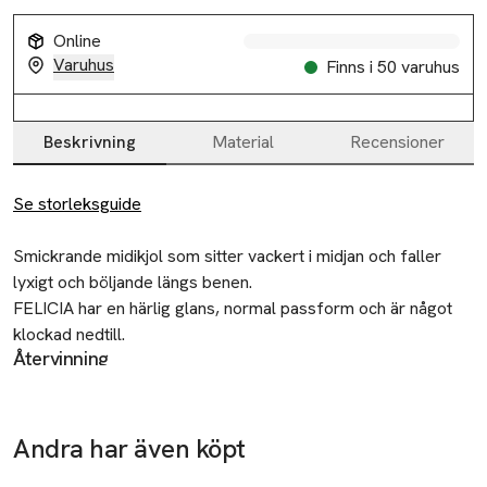
Online
Varuhus
Finns i 50 varuhus
Beskrivning
Material
Recensioner
Beskrivning
Se storleksguide
Smickrande midikjol som sitter vackert i midjan och faller 
lyxigt och böljande längs benen. 

FELICIA har en härlig glans, normal passform och är något 
klockad nedtill. 

Återvinning
Stängs med dold dragkedja i sidan.

Lämna gamla textilier till välgörenhet eller
Kan matchas med toppen PHOEBE eller ROHIE för ett 
återvinningscentral.
somrigt set.

Andra har även köpt
Tillverkare
• Glansig midikjol med hög midja 

-50%
-50%
Åhléns AB
Hoppa över bildspelet