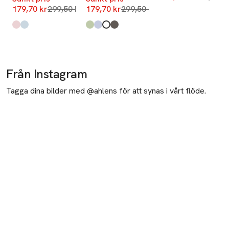
Lägsta pris 30 dagar
Lägsta pris 30 dagar
179,70 kr
299,50 kr
179,70 kr
299,50 kr
Produkten finns i färgerna:
Light Pink
Light Blue
,
,
Produkten finns i färgerna:
Light Green
Blue
White
Mole
,
,
,
,
Från Instagram
Tagga dina bilder med @ahlens för att synas i vårt flöde.