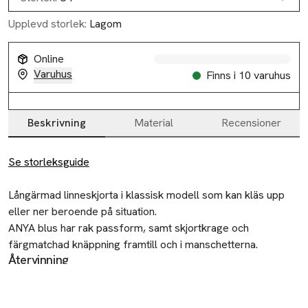
Slut i lager
Upplevd storlek:
Lagom
Slut i lager
Online
Slut i lager
Varuhus
Finns i 10 varuhus
Slut i lager
Beskrivning
Material
Recensioner
Beskrivning
Se storleksguide
Långärmad linneskjorta i klassisk modell som kan kläs upp 
eller ner beroende på situation.

ANYA blus har rak passform, samt skjortkrage och 
färgmatchad knäppning framtill och i manschetterna.

Återvinning
Kan matchas med linnebyxorna ANAIS för ett snyggt set.

Lämna gamla textilier till välgörenhet eller
återvinningscentral.
• Skjortblus i 100% lin
