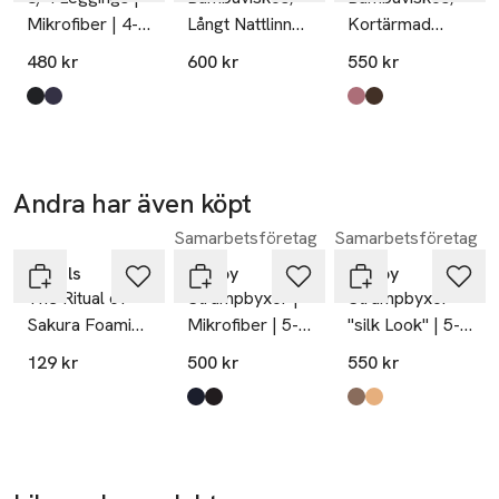
Mikrofiber | 4-
Långt Nattlinne,
Kortärmad
pack | 60
Marin
Nattlinne, Rose
480 kr
600 kr
550 kr
Denier | Svart
Produkten finns i färgerna:
black
blue
,
,
Produkten finns i fä
rose
brown
,
,
Andra har även köpt
Gåva på
köpet
Samarbetsföretag
Samarbetsföretag
Hoppa över bildspelet
Rituals
Decoy
Decoy
The Ritual of
Strumpbyxor |
Strumpbyxor
Sakura Foaming
Mikrofiber | 5-
"silk Look" | 5-
Shower Gel
pack | 40
pack | 20
129 kr
500 kr
550 kr
Denier | Marin
Denier | Nearly
Black
Produkten finns i färgerna:
navy
black
,
,
Produkten finns i fä
black
sand
,
,