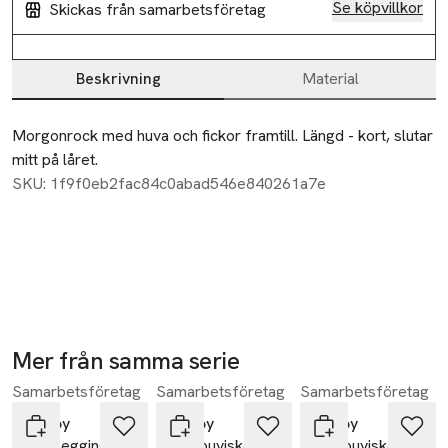
Se köpvillkor
Skickas från samarbetsföretag
Beskrivning
Material
Beskrivning
Morgonrock med huva och fickor framtill. Längd - kort, slutar 
mitt på låret.
SKU: 1f9f0eb2fac84c0abad546e840261a7e
Mer från samma serie
Samarbetsföretag
Samarbetsföretag
Samarbetsföretag
Hoppa över bildspelet
Decoy
Decoy
Decoy
3/4 Leggings |
Bambuviskos,
Bambuviskos,