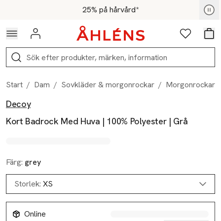
Hoppa till navigationsmenyn
Hoppa till innehåll
Hoppa till sidfot
För medlemmar - Shoppa nu
25% på hårvård*
Logga in
Favoriter
Var
Sök
Start
/
Dam
/
Sovkläder & morgonrockar
/
Morgonrockar
Decoy
Produktbilder
Hoppa över bildspelet
Produktinformation
Kort Badrock Med Huva | 100% Polyester | Grå
Färg:
grey
Storlek:
XS
Online