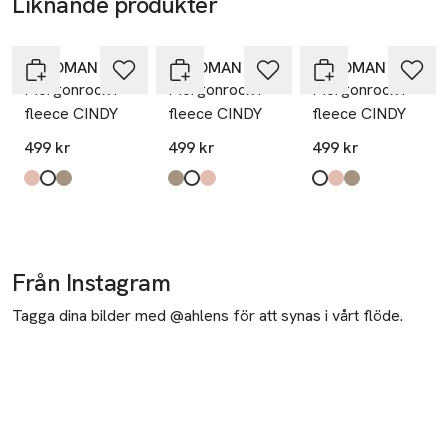
Liknande produkter
Hoppa över bildspelet
Å WOMAN
Å WOMAN
Å WOMAN
Morgonrock i
Morgonrock i
Morgonrock i
fleece CINDY
fleece CINDY
fleece CINDY
499 kr
499 kr
499 kr
Produkten finns i färgerna:
Pink
Offwhite
Mole
,
,
,
Produkten finns i färgerna:
Mole
Offwhite
Pink
,
,
,
Produkten finns i fä
Offwhite
Pink
Mole
,
,
,
Från Instagram
Tagga dina bilder med @ahlens för att synas i vårt flöde.