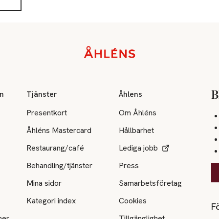
on
Tjänster
Åhlens
B
Presentkort
Om Åhléns
Åhléns Mastercard
Hållbarhet
Restaurang/café
Lediga jobb
Behandling/tjänster
Press
Mina sidor
Samarbetsföretag
Kategori index
Cookies
Fö
ner
Tillgänglighet