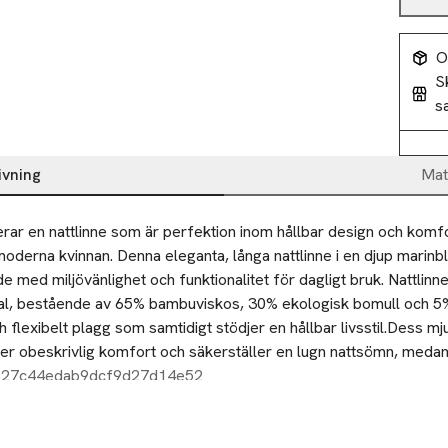
O
S
s
ivning
Mat
rar en nattlinne som är perfektion inom hållbar design och komfo
derna kvinnan. Denna eleganta, långa nattlinne i en djup marinbl
med miljövänlighet och funktionalitet för dagligt bruk. Nattlinnet 
ial, bestående av 65% bambuviskos, 30% ekologisk bomull och 5% e
h flexibelt plagg som samtidigt stödjer en hållbar livsstil.Dess mju
der obeskrivlig komfort och säkerställer en lugn nattsömn, medan
en stödjer hälsa och välbefinnande. Den klassiska marinblåa fär
627c44edab9dcf9d27d14e52
 bidrar till ett avslappnat och stilfullt utseende, som är idealiskt 
 hemma och som behagligt sovplagg.Integrera detta hållbara plag
coys nattlinne, och upplev själv hur kvalitet och engagemang för