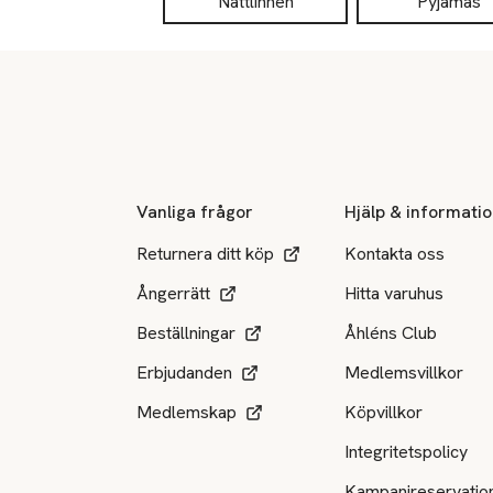
Nattlinnen
Pyjamas
Sidfot
Vanliga frågor
Hjälp & informati
Returnera ditt köp
Kontakta oss
Ångerrätt
Hitta varuhus
Beställningar
Åhléns Club
Erbjudanden
Medlemsvillkor
Medlemskap
Köpvillkor
Integritetspolicy
Kampanjreservatio