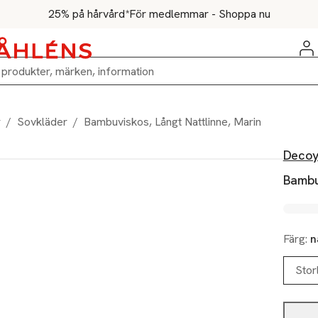
25% på hårvård*
För medlemmar - Shoppa nu
r
/
Sovkläder
/
Bambuviskos, Långt Nattlinne, Marin
Deco
Bambuv
Färg:
n
Stor