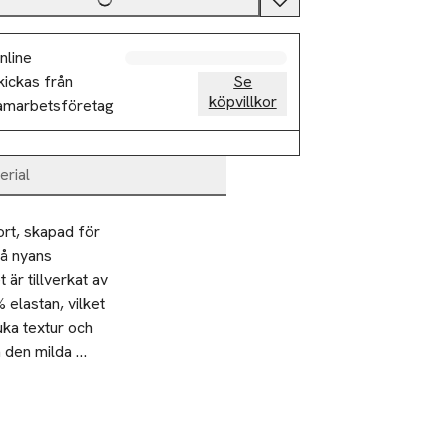
nline
kickas från
Se
köpvillkor
amarbetsföretag
erial
rt, skapad för 
å nyans 
är tillverkat av 
lastan, vilket 
ka textur och 
 den milda 
gen och den 
för både en 
g i din 
 miljövänlig 