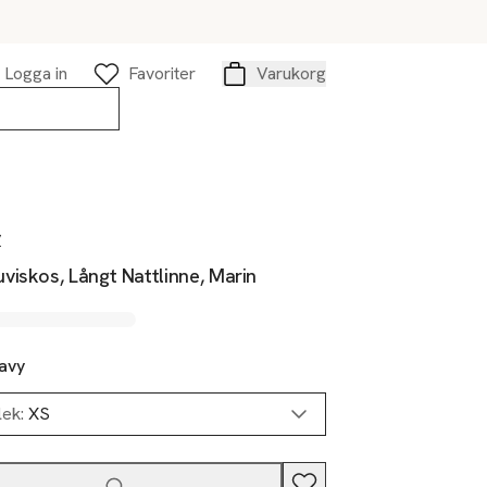
Logga in
Favoriter
Varukorg
Varukorg
y
iskos, Långt Nattlinne, Marin
avy
lek:
XS