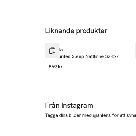
Liknande produkter
Hoppa över bildspelet
Calida
Favourites Sleep Nattlinne 32457
869 kr
Från Instagram
Tagga dina bilder med @ahlens för att synas