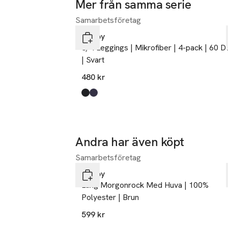
Mer från samma serie
design kan förbä
Samarbetsföretag
Hoppa över bildspelet
som uppskattar 
Decoy
3/4 Leggings | Mikrofiber | 4-pack | 60 D
| Svart
480 kr
Produkten finns i färgerna:
black
blue
,
,
Andra har även köpt
Samarbetsföretag
Hoppa över bildspelet
Decoy
Lång Morgonrock Med Huva | 100%
Polyester | Brun
599 kr