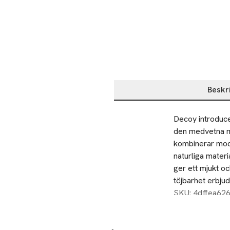
Beskr
Beskrivning
Decoy introduce
den medvetna mo
kombinerar mode 
naturliga mater
ger ett mjukt oc
töjbarhet erbju
påverkan på hud
SKU: 4dffea62
tidlösa designen
avkopplande dag
garderob med De