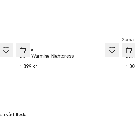
Samar
Calida
JBS
DSW Warming Nightdress
Bamb
1 399 kr
1 00
 i vårt flöde.