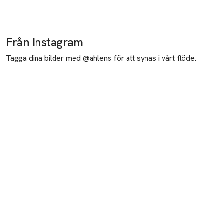
Produkten finns i färgerna:
Light Pink
Brown
Black
,
,
,
Produkten finns i färgerna:
White
Black
Grey Melange
,
,
,
Från Instagram
Tagga dina bilder med @ahlens för att synas i vårt flöde.