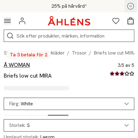
Hoppa till navigationsmenyn
Hoppa till innehåll
Hoppa till sidfot
För medlemmar - Shoppa nu
25% på hårvård*
Logga in
Favoriter
Var
Sök
Start
/
Dam
/
Underkläder
/
Trosor
/
Briefs low cut MIRA
Ta 3 betala för 2
Å WOMAN
Produktbilder
Hoppa över bildspelet
Produktinformation
3.5 av 5
3.5 av fem st
Briefs low cut MIRA
Färg:
White
Storlek:
S
Upplevd storlek:
Lagom