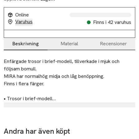
Online
Varuhus
Finns i 42 varuhus
Beskrivning
Material
Recensioner
Beskrivning
Enfärgade trosor i brief-modell, tillverkade i mjuk och 
följsam bomull.

MIRA har normalhög midja och låg benöppning.

Finns i flera färger.

• Trosor i brief-modell

• Elastisk bomull

Tillverkare
• Normalhög midja

Åhléns AB
• Låg benöppning

• Flera färger
Dalagatan 100
Andra har även köpt
Ta 3 betala för
Ta 2 betala
113 43 Stockholm
2
35:-
-25%