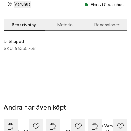
Varuhus
Finns i 5 varuhus
Beskrivning
Material
Recensioner
Beskrivning
D-Shaped
SKU: 66255758
Andra har även köpt
-40%
Hoppa över bildspelet
CHIMI
CHIMI
Carin Wester