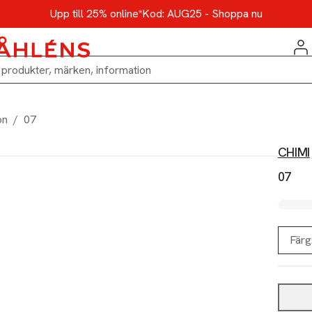
Upp till 25% online*
Kod: AUG25 - Shoppa nu
on
/
07
CHIMI
07
Färg