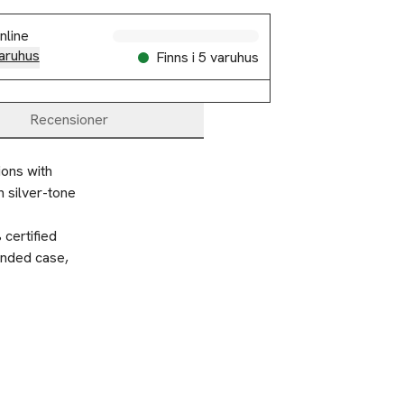
nline
aruhus
Finns i 5 varuhus
Recensioner
ons with 
 silver-tone 
ertified 
nded case, 
-25%