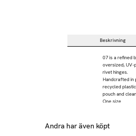
Beskrivning
Beskrivning
07 is a refined 
oversized, UV-pr
rivet hinges. 

Handcrafted in
recycled plasti
pouch and clean
One size
SKU: 66076246
Andra har även köpt
Hoppa över bildspelet