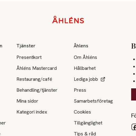
on
Tjänster
Åhlens
B
Presentkort
Om Åhléns
Åhléns Mastercard
Hållbarhet
Restaurang/café
Lediga jobb
Behandling/tjänster
Press
Mina sidor
Samarbetsföretag
Kategori index
Cookies
Fö
ner
Tillgänglighet
e
Tips & råd