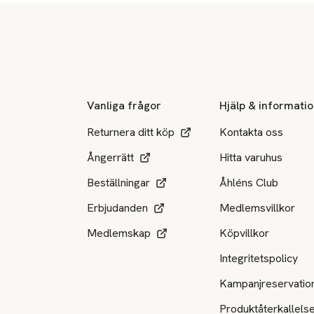
Sidfot
Vanliga frågor
Hjälp & informati
Returnera ditt köp
Kontakta oss
Ångerrätt
Hitta varuhus
Beställningar
Åhléns Club
Erbjudanden
Medlemsvillkor
Medlemskap
Köpvillkor
Integritetspolicy
Kampanjreservatio
Produktåterkallels