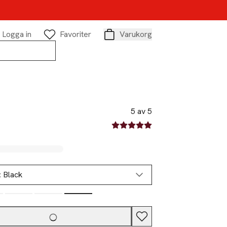
Logga in
Favoriter
Varukorg
Varukorg
5 av 5
5 av fem stjärnor
:
Black