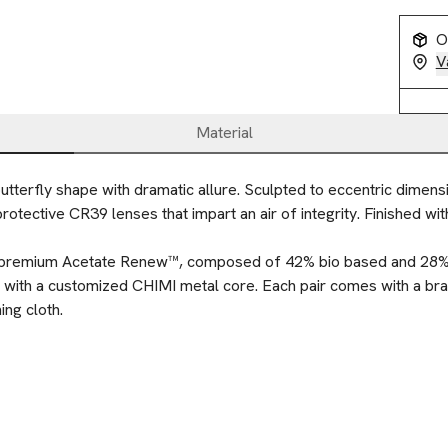
O
V
Material
butterfly shape with dramatic allure. Sculpted to eccentric dimensi
otective CR39 lenses that impart an air of integrity. Finished with
 premium Acetate Renew™, composed of 42% bio based and 28% c
c with a customized CHIMI metal core. Each pair comes with a bra
ing cloth.