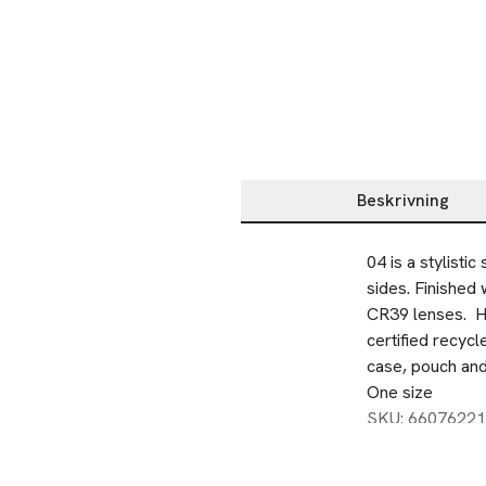
Beskrivning
Beskrivning
04 is a stylisti
sides. Finished 
CR39 lenses.  
certified recyc
case, pouch and
One size
SKU: 66076221