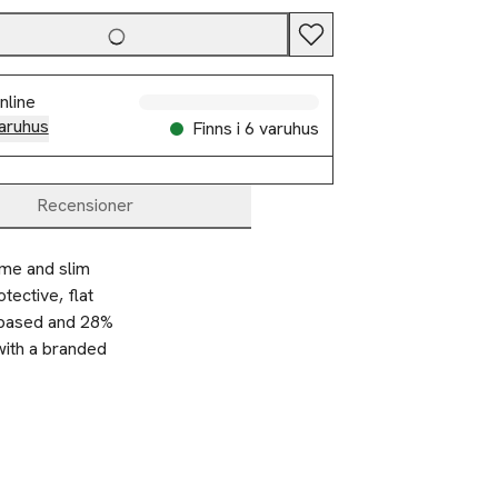
nline
aruhus
Finns i 6 varuhus
Recensioner
ame and slim 
ective, flat 
based and 28% 
ith a branded 