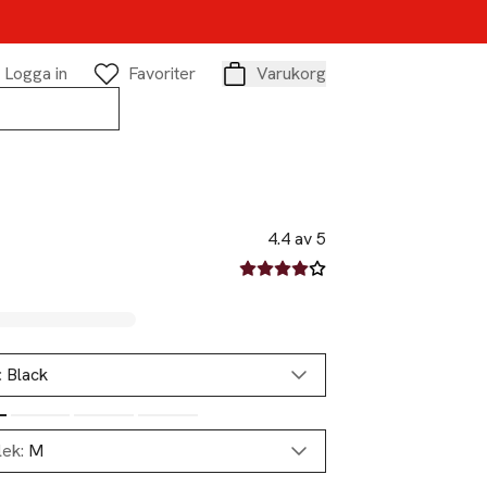
Logga in
Favoriter
Varukorg
Varukorg
4.4 av 5
4.4 av fem stjärnor
:
Black
lek:
M