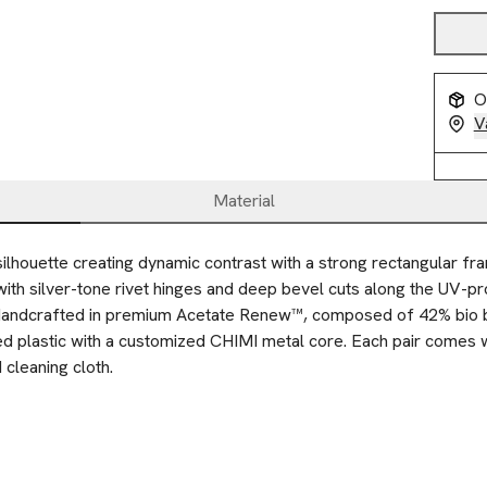
O
V
Material
c silhouette creating dynamic contrast with a strong rectangular fr
with silver-tone rivet hinges and deep bevel cuts along the UV-prot
Handcrafted in premium Acetate Renew™, composed of 42% bio 
led plastic with a customized CHIMI metal core. Each pair comes w
 cleaning cloth.