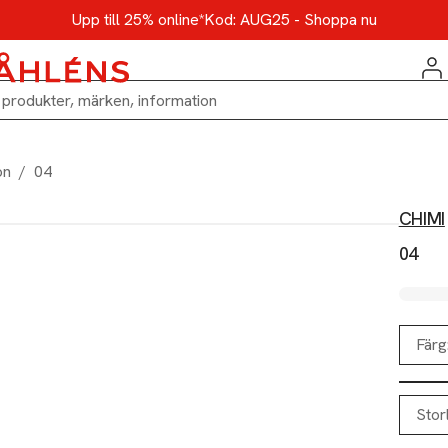
Upp till 25% online*
Kod: AUG25 - Shoppa nu
on
/
04
CHIMI
04
Färg
Stor