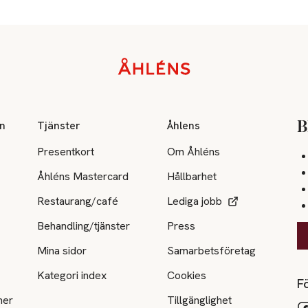
on
Tjänster
Åhlens
B
Presentkort
Om Åhléns
Åhléns Mastercard
Hållbarhet
Restaurang/café
Lediga jobb
Behandling/tjänster
Press
Mina sidor
Samarbetsföretag
Kategori index
Cookies
Fö
ner
Tillgänglighet