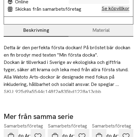
Online
Se köpvillkor
Skickas från samarbetsföretag
Beskrivning
Material
Beskrivning
Detta är den perfekta första dockan! På bröstet bär dockan 
en fin brodyr med texten "Min första docka". 

Dockan är tillverkad i Sverige av ekologiska och giftfria 
tyger, säker att krama och leka med från allra första stund. 

Alla Watoto Arts-dockor är designade med fokus på 
inkludering, hållbarhet och socialt ansvar. De speglar 
samhällets mångfald och uppmuntrar till lek där varje barns 
SKU: 925d9a5544c148f2a835bd1228a13cbb
unika egenskaper får ta plats. 

Upptäck vårt breda sortiment av dockor och hitta en docka 
som passar er! 

Mer från samma serie
Samarbetsföretag
Samarbetsföretag
Samarbetsföretag
Hoppa över bildspelet
Vad gör Watoto Arts dockor speciella?

Handgjorda i Sverige med omsorg för kvalitet och ansvar

Watoto Arts
Watoto Arts
Watoto Arts