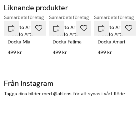
Liknande produkter
Samarbetsföretag
Samarbetsföretag
Samarbetsföretag
Hoppa över bildspelet
Watoto Arts
Watoto Arts
Watoto Arts
Watoto Arts
Watoto Arts
Watoto Arts
Docka Mia
Docka Fatima
Docka Amari
499 kr
499 kr
499 kr
Från Instagram
Tagga dina bilder med @ahlens för att synas i vårt flöde.