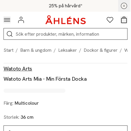
Hoppa till navigationsmenyn
Hoppa till innehåll
Hoppa till sidfot
För medlemmar - Shoppa nu
25% på hårvård*
Logga in
Favoriter
Var
Sök
Start
/
Barn & ungdom
/
Leksaker
/
Dockor & figurer
/
Wat
Produktbilder
Hoppa över bildspelet
Produktinformation
Watoto Arts
Watoto Arts Mia - Min Första Docka
Färg:
Multicolour
Storlek:
36 cm